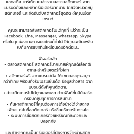
แชทสติ๊ค มาร์เก็ต แหล่งรวมผลงานสติกเกอร์ จาก
แบรนด์ดังและเหล่าครีเอเตอร์มากมาย โดยจัดหมวดหมู่
สติกเกอร์ และจัดอันดับสติกเกอร์สุดฮิต ให้คุณไม่ตก
เทรนด์
คุณจะสามารถส่งสติกเกอร์ไปได้ทุกที่ ไม่ว่าจะเป็น
Facebook, Line, Messenger, Whatsapp, Skype
หรือในทุกช่องทางการแชทไหนก็ทำได้ ให้คุณเพลิดเพลิน
ไปกับการแชทที่ไม่เหมือนเดิมอีกต่อไป..
ฟีเจอร์หลัก
• ตลาดสติกเกอร์ สติกเกอร์มากมายให้คุณได้เลือกใช้
จากเหล่าครีเอเตอร์ทั่วโลก
• สติกเกอร์ฟรี จากแบรนด์ดัง ให้แชทของคุณสนุก
กว่าที่เคย พร้อมทั้งรับโปรโมชั่นเด็ด ข้อมูลข่าวสาร จาก
แบรนด์ดังที่คุณติดตาม
• ส่งสติกเกอร์ไปได้ทุกแอพแชท ด้วยฟังก์ชั่นคีย์บอร์ด
ครอบคลุมทุกการการสนทนา
• ค้นหาสติกเกอร์ที่คุณต้องการได้อย่างได้ง่ายดาย
เพียงแค่ค้นชื่อสติกเกอร์ หรือชื่อครีเตอร์ในดวงใจ
• ระบบการซื้อสติกเกอร์ด้วยเหรียญที่สะดวกและ
ปลอดภัย
และถ้าหากคุณเป็นครีเอเตอร์ที่ต้องการจำหน่ายสติก