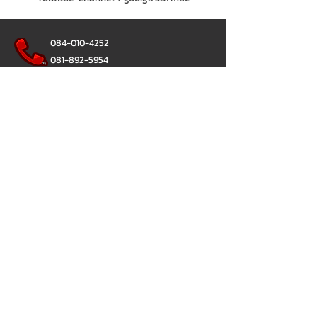
084-010-4252
081-892-5954
085-833-6612
สายด่วนออฟฟิศ :
02-297-0811
034-900-165
( จันทร์-ศุกร์)
ChatStick
@ChatStick
ChatStick
Privacy & Policy