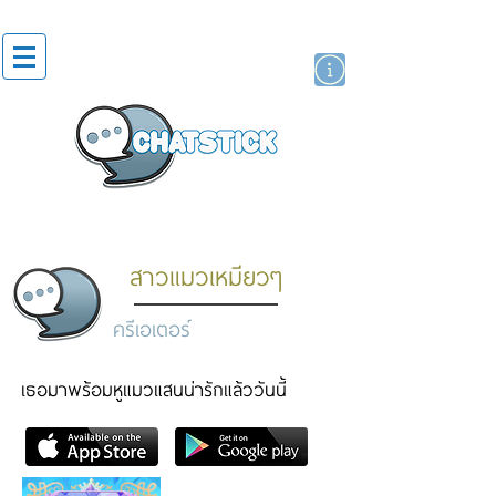
สติกเกอร์ไลน์
นักแสดงศิลปิน
แบรนด์
สาวแมวเหมียวๆ
ครีเอเตอร์
เธอมาพร้อมหูแมวแสนน่ารักแล้ววันนี้