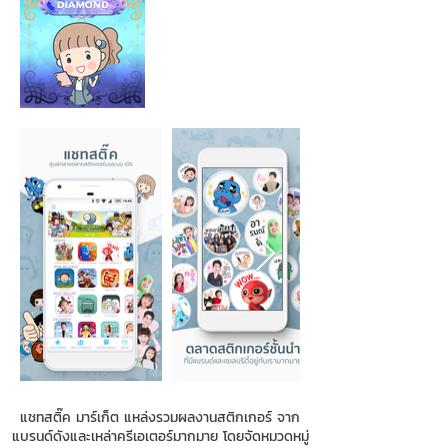
แชทสติ๊ค มาร์เก็ต แหล่งรวมผลงานสติกเกอร์ จาก
แบรนด์ดังและเหล่าครีเอเตอร์มากมาย โดยจัดหมวดหมู่