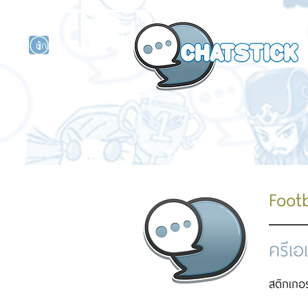
นักแสดงศิลปิน
รนด์
ร์ไลน์
Footb
ครีเอ
สติกเกอร