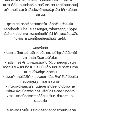
แชทสติ๊ค มาร์เก็ต แหล่งรวมผลงานสติกเกอร์ จาก
แบรนด์ดังและเหล่าครีเอเตอร์มากมาย โดยจัดหมวดหมู่
สติกเกอร์ และจัดอันดับสติกเกอร์สุดฮิต ให้คุณไม่ตก
เทรนด์
คุณจะสามารถส่งสติกเกอร์ไปได้ทุกที่ ไม่ว่าจะเป็น
Facebook, Line, Messenger, Whatsapp, Skype
หรือในทุกช่องทางการแชทไหนก็ทำได้ ให้คุณเพลิดเพลิน
ไปกับการแชทที่ไม่เหมือนเดิมอีกต่อไป..
ฟีเจอร์หลัก
• ตลาดสติกเกอร์ สติกเกอร์มากมายให้คุณได้เลือกใช้
จากเหล่าครีเอเตอร์ทั่วโลก
• สติกเกอร์ฟรี จากแบรนด์ดัง ให้แชทของคุณสนุก
กว่าที่เคย พร้อมทั้งรับโปรโมชั่นเด็ด ข้อมูลข่าวสาร จาก
แบรนด์ดังที่คุณติดตาม
• ส่งสติกเกอร์ไปได้ทุกแอพแชท ด้วยฟังก์ชั่นคีย์บอร์ด
ครอบคลุมทุกการการสนทนา
• ค้นหาสติกเกอร์ที่คุณต้องการได้อย่างได้ง่ายดาย
เพียงแค่ค้นชื่อสติกเกอร์ หรือชื่อครีเตอร์ในดวงใจ
• ระบบการซื้อสติกเกอร์ด้วยเหรียญที่สะดวกและ
ปลอดภัย
และถ้าหากคุณเป็นครีเอเตอร์ที่ต้องการจำหน่ายสติก