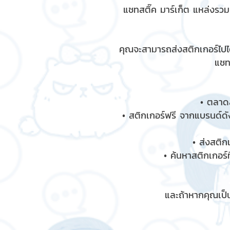
แชทสติ๊ค มาร์เก็ต แหล่งรว
คุณจะสามารถส่งสติกเกอร์ไปได
แชท
• ตลาดส
• สติกเกอร์ฟรี จากแบรนด์ดัง
• ส่งสติก
• ค้นหาสติกเกอร์ท
และถ้าหากคุณเป็น