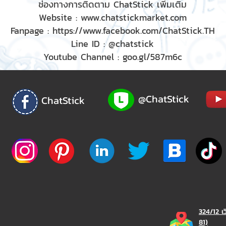
ช่องทางการติดตาม ChatStick เพิ่มเติม
Website :
www.chatstickmarket.com
Fanpage :
https://www.facebook.com/ChatStick.TH
Line ID : @chatstick
Youtube Channel : goo.gl/587m6c
@ChatStick
ChatStick
324/12 เ
81)