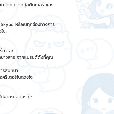
ดยจัดหมวดหมู่สติกเกอร์ และ
, Skype หรือในทุกช่องทางการ
ไป..
์ทั่วโลก
ูลข่าวสาร จากแบรนด์ดังที่คุณ
รการสนทนา
ื่อครีเตอร์ในดวงใจ
้ง่ายๆ สมัครที่ :