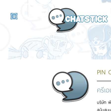
นักแสดงศิลปิน
รนด์
ร์ไลน์
PIN 
ครีเอ
บริษัท พ
สนับสนุ