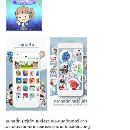
แชทสติ๊ค มาร์เก็ต แหล่งรวมผลงานสติกเกอร์ จาก
แบรนด์ดังและเหล่าครีเอเตอร์มากมาย โดยจัดหมวดหมู่