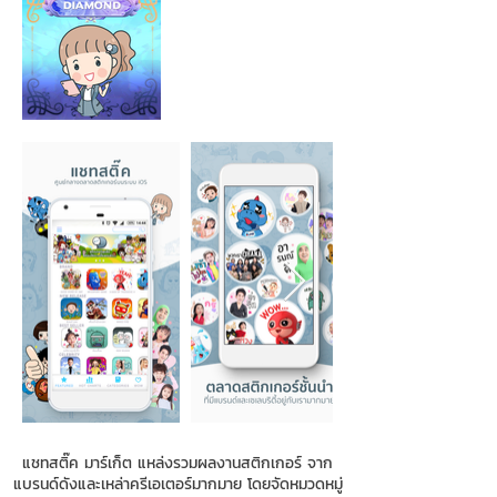
แชทสติ๊ค มาร์เก็ต แหล่งรวมผลงานสติกเกอร์ จาก
แบรนด์ดังและเหล่าครีเอเตอร์มากมาย โดยจัดหมวดหมู่