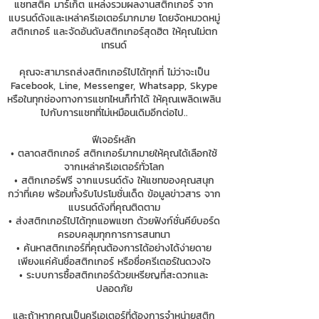
แชทสติ๊ค มาร์เก็ต แหล่งรวมผลงานสติกเกอร์ จาก
แบรนด์ดังและเหล่าครีเอเตอร์มากมาย โดยจัดหมวดหมู่
สติกเกอร์ และจัดอันดับสติกเกอร์สุดฮิต ให้คุณไม่ตก
เทรนด์
คุณจะสามารถส่งสติกเกอร์ไปได้ทุกที่ ไม่ว่าจะเป็น
Facebook, Line, Messenger, Whatsapp, Skype
หรือในทุกช่องทางการแชทไหนก็ทำได้ ให้คุณเพลิดเพลิน
ไปกับการแชทที่ไม่เหมือนเดิมอีกต่อไป..
ฟีเจอร์หลัก
• ตลาดสติกเกอร์ สติกเกอร์มากมายให้คุณได้เลือกใช้
จากเหล่าครีเอเตอร์ทั่วโลก
• สติกเกอร์ฟรี จากแบรนด์ดัง ให้แชทของคุณสนุก
กว่าที่เคย พร้อมทั้งรับโปรโมชั่นเด็ด ข้อมูลข่าวสาร จาก
แบรนด์ดังที่คุณติดตาม
• ส่งสติกเกอร์ไปได้ทุกแอพแชท ด้วยฟังก์ชั่นคีย์บอร์ด
ครอบคลุมทุกการการสนทนา
• ค้นหาสติกเกอร์ที่คุณต้องการได้อย่างได้ง่ายดาย
เพียงแค่ค้นชื่อสติกเกอร์ หรือชื่อครีเตอร์ในดวงใจ
• ระบบการซื้อสติกเกอร์ด้วยเหรียญที่สะดวกและ
ปลอดภัย
และถ้าหากคุณเป็นครีเอเตอร์ที่ต้องการจำหน่ายสติก