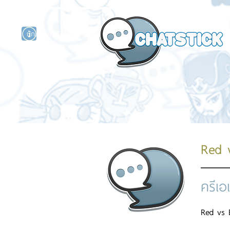
นักแสดงศิลปิน
รนด์
ร์ไลน์
Red 
ครีเอ
Red vs 