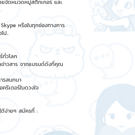
ดยจัดหมวดหมู่สติกเกอร์ และ
, Skype หรือในทุกช่องทางการ
ไป..
์ทั่วโลก
ูลข่าวสาร จากแบรนด์ดังที่คุณ
รการสนทนา
ื่อครีเตอร์ในดวงใจ
้ง่ายๆ สมัครที่ :