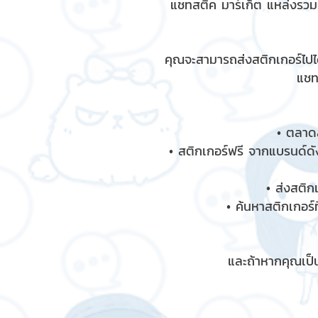
แชทสติ๊ค มาร์เก็ต แหล่งรว
คุณจะสามารถส่งสติกเกอร์ไปได
แชท
• ตลาดส
• สติกเกอร์ฟรี จากแบรนด์ดัง
• ส่งสติก
• ค้นหาสติกเกอร์ท
และถ้าหากคุณเป็น