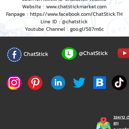
Website :
www.chatstickmarket.com
Fanpage :
https://www.facebook.com/ChatStick.TH
Line ID : @chatstick
Youtube Channel : goo.gl/587m6c
@ChatStick
ChatStick
324/12 เ
81)