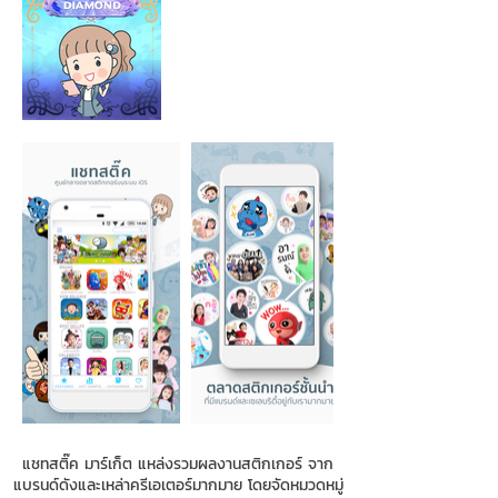
แชทสติ๊ค มาร์เก็ต แหล่งรวมผลงานสติกเกอร์ จาก
แบรนด์ดังและเหล่าครีเอเตอร์มากมาย โดยจัดหมวดหมู่