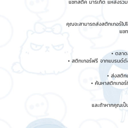
แชทสติ๊ค มาร์เก็ต แหล่งรว
คุณจะสามารถส่งสติกเกอร์ไปได
แชท
• ตลาดส
• สติกเกอร์ฟรี จากแบรนด์ดัง
• ส่งสติก
• ค้นหาสติกเกอร์ท
และถ้าหากคุณเป็น