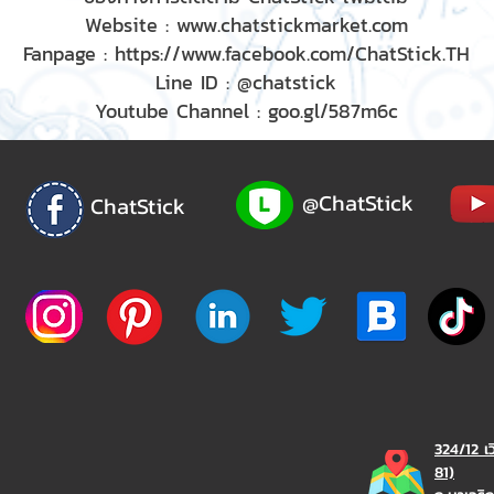
Website :
www.chatstickmarket.com
Fanpage :
https://www.facebook.com/ChatStick.TH
Line ID : @chatstick
Youtube Channel : goo.gl/587m6c
@ChatStick
ChatStick
324/12 เ
81)