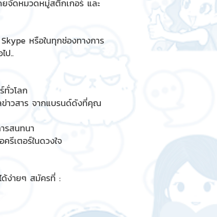
ดยจัดหมวดหมู่สติกเกอร์ และ
, Skype หรือในทุกช่องทางการ
ไป..
์ทั่วโลก
ูลข่าวสาร จากแบรนด์ดังที่คุณ
รการสนทนา
ื่อครีเตอร์ในดวงใจ
้ง่ายๆ สมัครที่ :