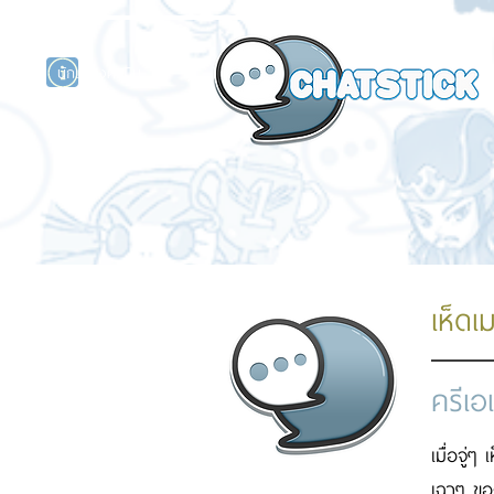
นักแสดงศิลปิน
รนด์
ร์ไลน์
เห็ดเม
ครีเอ
เมื่อจู่ๆ
เฉาๆ ของม