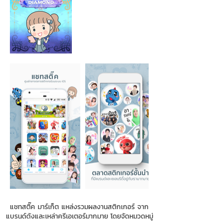
แชทสติ๊ค มาร์เก็ต แหล่งรวมผลงานสติกเกอร์ จาก
แบรนด์ดังและเหล่าครีเอเตอร์มากมาย โดยจัดหมวดหมู่