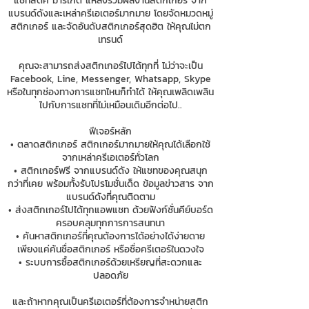
แชทสติ๊ค มาร์เก็ต แหล่งรวมผลงานสติกเกอร์ จาก
แบรนด์ดังและเหล่าครีเอเตอร์มากมาย โดยจัดหมวดหมู่
สติกเกอร์ และจัดอันดับสติกเกอร์สุดฮิต ให้คุณไม่ตก
เทรนด์
คุณจะสามารถส่งสติกเกอร์ไปได้ทุกที่ ไม่ว่าจะเป็น
Facebook, Line, Messenger, Whatsapp, Skype
หรือในทุกช่องทางการแชทไหนก็ทำได้ ให้คุณเพลิดเพลิน
ไปกับการแชทที่ไม่เหมือนเดิมอีกต่อไป..
ฟีเจอร์หลัก
• ตลาดสติกเกอร์ สติกเกอร์มากมายให้คุณได้เลือกใช้
จากเหล่าครีเอเตอร์ทั่วโลก
• สติกเกอร์ฟรี จากแบรนด์ดัง ให้แชทของคุณสนุก
กว่าที่เคย พร้อมทั้งรับโปรโมชั่นเด็ด ข้อมูลข่าวสาร จาก
แบรนด์ดังที่คุณติดตาม
• ส่งสติกเกอร์ไปได้ทุกแอพแชท ด้วยฟังก์ชั่นคีย์บอร์ด
ครอบคลุมทุกการการสนทนา
• ค้นหาสติกเกอร์ที่คุณต้องการได้อย่างได้ง่ายดาย
เพียงแค่ค้นชื่อสติกเกอร์ หรือชื่อครีเตอร์ในดวงใจ
• ระบบการซื้อสติกเกอร์ด้วยเหรียญที่สะดวกและ
ปลอดภัย
และถ้าหากคุณเป็นครีเอเตอร์ที่ต้องการจำหน่ายสติก