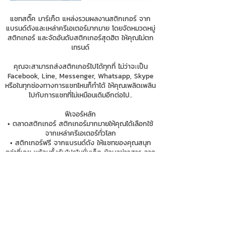
แชทสติ๊ค มาร์เก็ต แหล่งรวมผลงานสติกเกอร์ จาก
แบรนด์ดังและเหล่าครีเอเตอร์มากมาย โดยจัดหมวดหมู่
สติกเกอร์ และจัดอันดับสติกเกอร์สุดฮิต ให้คุณไม่ตก
เทรนด์
คุณจะสามารถส่งสติกเกอร์ไปได้ทุกที่ ไม่ว่าจะเป็น
Facebook, Line, Messenger, Whatsapp, Skype
หรือในทุกช่องทางการแชทไหนก็ทำได้ ให้คุณเพลิดเพลิน
ไปกับการแชทที่ไม่เหมือนเดิมอีกต่อไป..
ฟีเจอร์หลัก
• ตลาดสติกเกอร์ สติกเกอร์มากมายให้คุณได้เลือกใช้
จากเหล่าครีเอเตอร์ทั่วโลก
• สติกเกอร์ฟรี จากแบรนด์ดัง ให้แชทของคุณสนุก
กว่าที่เคย พร้อมทั้งรับโปรโมชั่นเด็ด ข้อมูลข่าวสาร จาก
แบรนด์ดังที่คุณติดตาม
• ส่งสติกเกอร์ไปได้ทุกแอพแชท ด้วยฟังก์ชั่นคีย์บอร์ด
ครอบคลุมทุกการการสนทนา
• ค้นหาสติกเกอร์ที่คุณต้องการได้อย่างได้ง่ายดาย
เพียงแค่ค้นชื่อสติกเกอร์ หรือชื่อครีเตอร์ในดวงใจ
• ระบบการซื้อสติกเกอร์ด้วยเหรียญที่สะดวกและ
ปลอดภัย