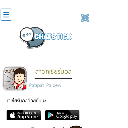
สติกเกอร์ไลน์
นักแสดงศิลปิน
แบรนด์
สาวกเชียร์บอล
Patipat Paipew
มาเชียร์บอลด้วยกันนะ