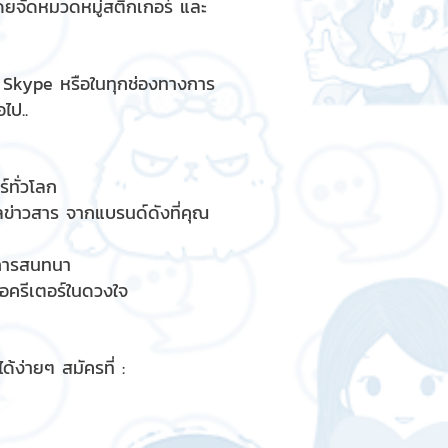
ดยจัดหมวดหมู่สติกเกอร์ และ
, Skype หรือในทุกช่องทางการ
ไป..
์ทั่วโลก
ูลข่าวสาร จากแบรนด์ดังที่คุณ
รการสนทนา
ื่อครีเตอร์ในดวงใจ
้ง่ายๆ สมัครที่ :