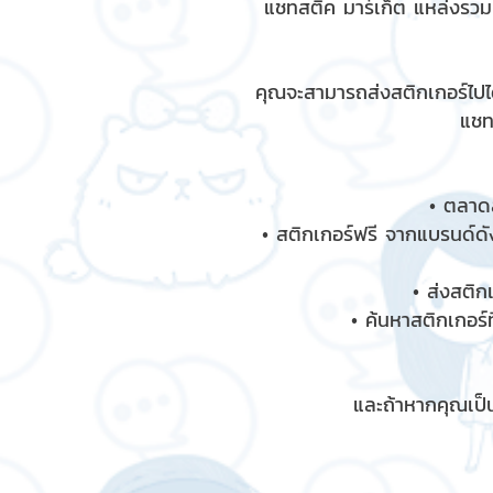
แชทสติ๊ค มาร์เก็ต แหล่งรว
คุณจะสามารถส่งสติกเกอร์ไปได
แชท
• ตลาดส
• สติกเกอร์ฟรี จากแบรนด์ดัง
• ส่งสติก
• ค้นหาสติกเกอร์ท
และถ้าหากคุณเป็น