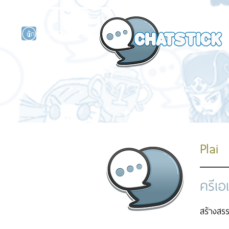
นักแสดงศิลปิน
รนด์
ร์ไลน์
Plai
ครีเอ
สร้างสรร