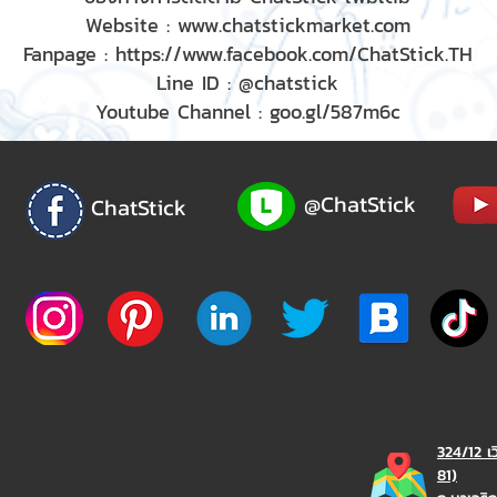
Website :
www.chatstickmarket.com
Fanpage :
https://www.facebook.com/ChatStick.TH
Line ID : @chatstick
Youtube Channel : goo.gl/587m6c
@ChatStick
ChatStick
324/12 เ
81)