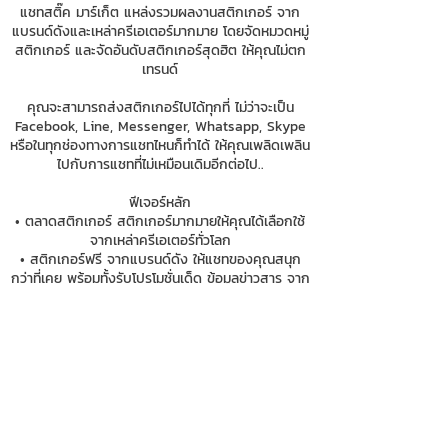
แชทสติ๊ค มาร์เก็ต แหล่งรวมผลงานสติกเกอร์ จาก
แบรนด์ดังและเหล่าครีเอเตอร์มากมาย โดยจัดหมวดหมู่
สติกเกอร์ และจัดอันดับสติกเกอร์สุดฮิต ให้คุณไม่ตก
เทรนด์
คุณจะสามารถส่งสติกเกอร์ไปได้ทุกที่ ไม่ว่าจะเป็น
Facebook, Line, Messenger, Whatsapp, Skype
หรือในทุกช่องทางการแชทไหนก็ทำได้ ให้คุณเพลิดเพลิน
ไปกับการแชทที่ไม่เหมือนเดิมอีกต่อไป..
ฟีเจอร์หลัก
• ตลาดสติกเกอร์ สติกเกอร์มากมายให้คุณได้เลือกใช้
จากเหล่าครีเอเตอร์ทั่วโลก
• สติกเกอร์ฟรี จากแบรนด์ดัง ให้แชทของคุณสนุก
กว่าที่เคย พร้อมทั้งรับโปรโมชั่นเด็ด ข้อมูลข่าวสาร จาก
แบรนด์ดังที่คุณติดตาม
• ส่งสติกเกอร์ไปได้ทุกแอพแชท ด้วยฟังก์ชั่นคีย์บอร์ด
ครอบคลุมทุกการการสนทนา
• ค้นหาสติกเกอร์ที่คุณต้องการได้อย่างได้ง่ายดาย
เพียงแค่ค้นชื่อสติกเกอร์ หรือชื่อครีเตอร์ในดวงใจ
• ระบบการซื้อสติกเกอร์ด้วยเหรียญที่สะดวกและ
ปลอดภัย