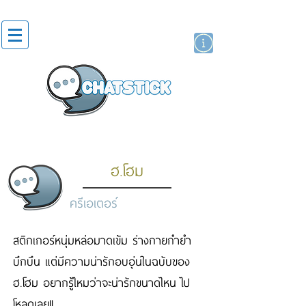
สติกเกอร์ไลน์
นักแสดงศิลปิน
แบรนด์
ฮ.โฮม
ครีเอเตอร์
สติกเกอร์หนุ่มหล่อมาดเข้ม ร่างกายกำยำ
บึกบึน แต่มีความน่ารักอบอุ่นในฉบับของ
ฮ.โฮม อยากรู้ไหมว่าจะน่ารักขนาดไหน ไป
โหลดเลย!!