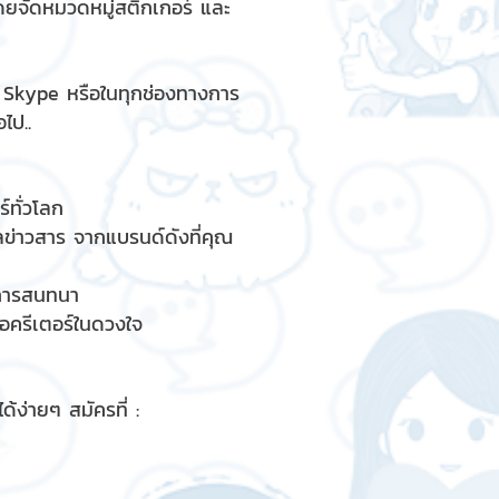
ดยจัดหมวดหมู่สติกเกอร์ และ
, Skype หรือในทุกช่องทางการ
ไป..
์ทั่วโลก
ูลข่าวสาร จากแบรนด์ดังที่คุณ
รการสนทนา
ื่อครีเตอร์ในดวงใจ
้ง่ายๆ สมัครที่ :