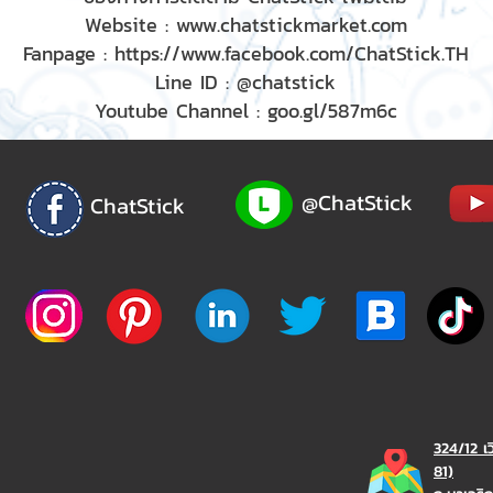
Website :
www.chatstickmarket.com
Fanpage :
https://www.facebook.com/ChatStick.TH
Line ID : @chatstick
Youtube Channel : goo.gl/587m6c
@ChatStick
ChatStick
324/12 เ
81)