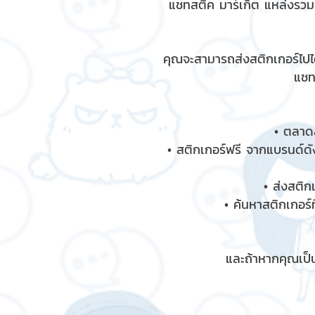
แชทสติ๊ค มาร์เก็ต แหล่งรว
คุณจะสามารถส่งสติกเกอร์ไปได
แชท
• ตลาดส
• สติกเกอร์ฟรี จากแบรนด์ดัง
• ส่งสติก
• ค้นหาสติกเกอร์ท
และถ้าหากคุณเป็น