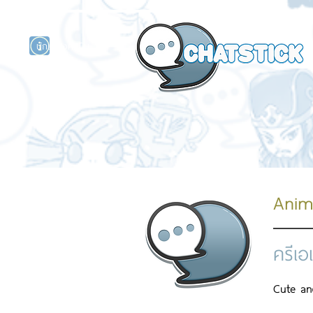
นักแสดงศิลปิน
รนด์
ร์ไลน์
Anim
ครีเอ
Cute an