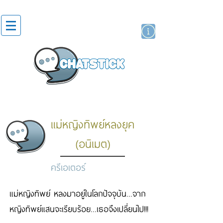
สติกเกอร์ไลน์
นักแสดงศิลปิน
แบรนด์
แม่หญิงทิพย์หลงยุค
(อนิเมต)
ครีเอเตอร์
แม่หญิงทิพย์ หลงมาอยู่ในโลกปัจจุบัน...จาก
หญิงทิพย์แสนจะเรียบร้อย...เธอจึงเปลี่ยนไป!!!