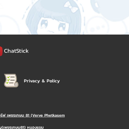
ChatStick
Privacy & Policy
วิร์ฟ เพชรเกษม 81 (Verve Phetkasem
ิญ(เพชรเกษม81) หนองแขม