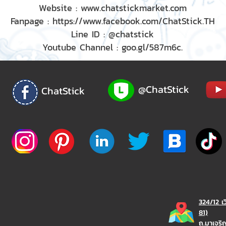
Website : www.chatstickmarket.com
Fanpage : https://www.facebook.com/ChatStick.TH
Line ID : @chatstick
Youtube Channel : goo.gl/587m6c.
@ChatStick
ChatStick
324/12 เ
81)
ถ.มาเจร