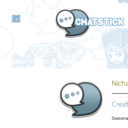
นักแสดงศิลปิน
รนด์
ร์ไลน์
Nich
Crea
Seasona