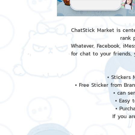
ChatStick Market is cente
rank 
Whatever, Facebook, iMess
for chat to your friends,
• Stickers
• Free Sticker from Bra
• can se
• Easy 
• Purch
If you ar