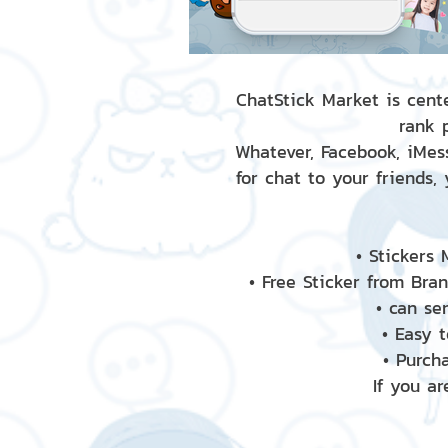
ChatStick Market is cente
rank 
Whatever, Facebook, iMess
for chat to your friends,
• Stickers
• Free Sticker from Bra
• can se
• Easy 
• Purch
If you ar