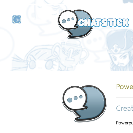
นักแสดงศิลปิน
รนด์
ร์ไลน์
Power
Crea
Powerpuf