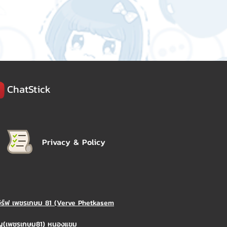
ChatStick
Privacy & Policy
วิร์ฟ เพชรเกษม 81 (Verve Phetkasem
ิญ(เพชรเกษม81) หนองแขม