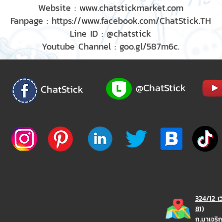
Website : www.chatstickmarket.com
Fanpage : https://www.facebook.com/ChatStick.TH
Line ID : @chatstick
Youtube Channel : goo.gl/587m6c.
@ChatStick
ChatStick
324/12 เ
81)
ถ.มาเจร