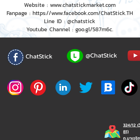
Website : www.chatstickmarket.com
Fanpage : https://www.facebook.com/ChatStick.TH
Line ID : @chatstick
Youtube Channel : goo.gl/587m6c.
@ChatStick
ChatStick
324/12 เ
81)
ถ.มาเจร