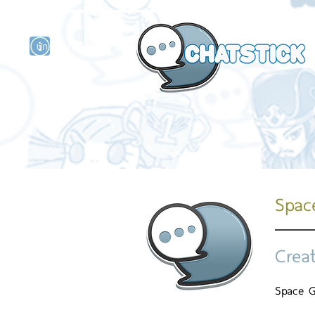
นักแสดงศิลปิน
รนด์
ร์ไลน์
Spac
Crea
Space G