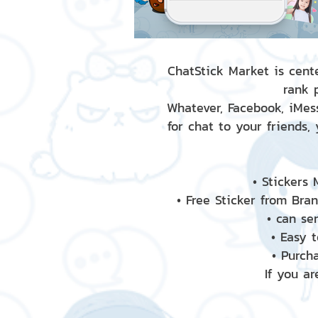
ChatStick Market is cente
rank 
Whatever, Facebook, iMess
for chat to your friends,
• Stickers
• Free Sticker from Bra
• can se
• Easy 
• Purch
If you ar