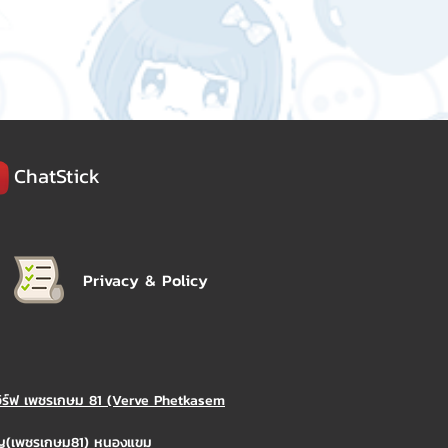
ChatStick
Privacy & Policy
วิร์ฟ เพชรเกษม 81 (Verve Phetkasem
ิญ(เพชรเกษม81) หนองแขม