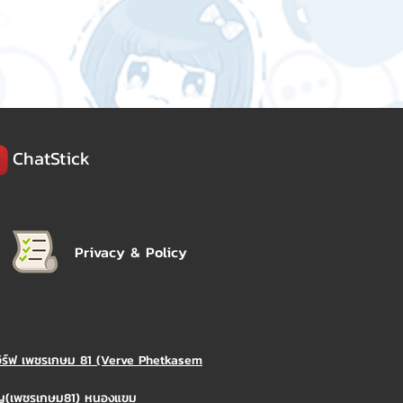
ChatStick
Privacy & Policy
วิร์ฟ เพชรเกษม 81 (Verve Phetkasem
ิญ(เพชรเกษม81) หนองแขม