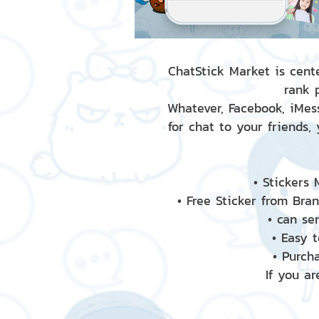
ChatStick Market is cente
rank 
Whatever, Facebook, iMess
for chat to your friends,
• Stickers
• Free Sticker from Bra
• can se
• Easy 
• Purch
If you ar