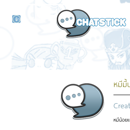
นักแสดงศิลปิน
รนด์
ร์ไลน์
หมีมี้
Crea
หมีน้อย