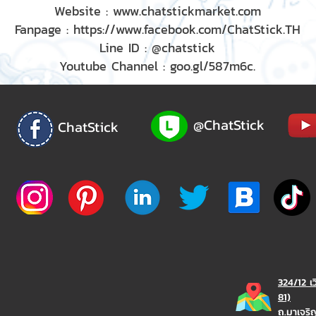
Website : www.chatstickmarket.com
Fanpage : https://www.facebook.com/ChatStick.TH
Line ID : @chatstick
Youtube Channel : goo.gl/587m6c.
@ChatStick
ChatStick
324/12 เ
81)
ถ.มาเจร