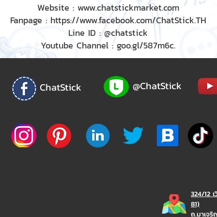
Website : www.chatstickmarket.com
Fanpage : https://www.facebook.com/ChatStick.TH
Line ID : @chatstick
Youtube Channel : goo.gl/587m6c.
@ChatStick
ChatStick
324/12 เ
81)
ถ.มาเจร