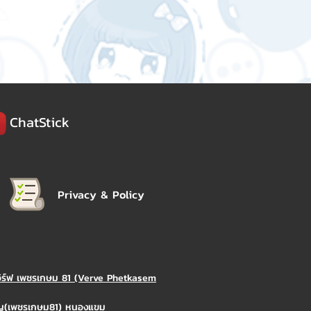
ChatStick
Privacy & Policy
วิร์ฟ เพชรเกษม 81 (Verve Phetkasem
ิญ(เพชรเกษม81) หนองแขม