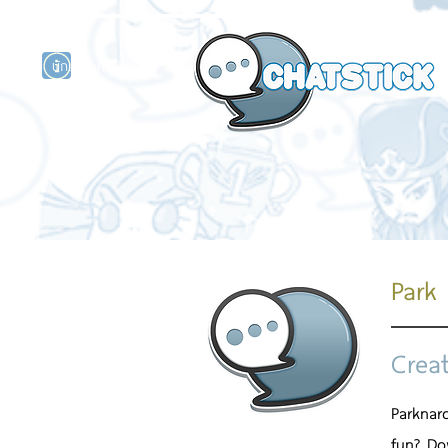
นักแสดงศิลปิน
รนด์
ร์ไลน์
Park
Crea
Parknar
fun? Do