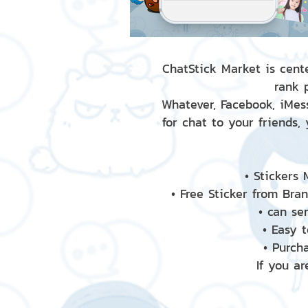
ChatStick Market is cente
rank 
Whatever, Facebook, iMess
for chat to your friends,
• Stickers
• Free Sticker from Bra
• can se
• Easy 
• Purch
If you ar