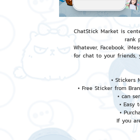
ChatStick Market is cente
rank 
Whatever, Facebook, iMess
for chat to your friends,
• Stickers
• Free Sticker from Bra
• can se
• Easy 
• Purch
If you ar