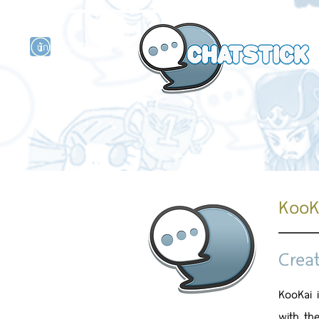
นักแสดงศิลปิน
รนด์
ร์ไลน์
KooK
Crea
KooKai 
with the