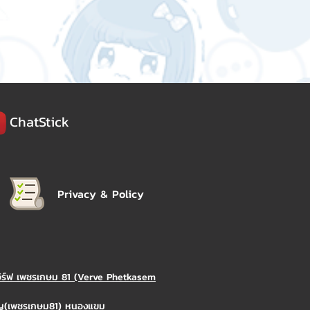
ChatStick
Privacy & Policy
วิร์ฟ เพชรเกษม 81 (Verve Phetkasem
ิญ(เพชรเกษม81) หนองแขม