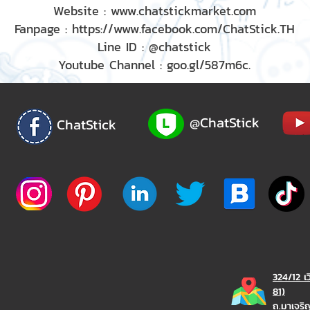
Website : www.chatstickmarket.com
Fanpage : https://www.facebook.com/ChatStick.TH
Line ID : @chatstick
Youtube Channel : goo.gl/587m6c.
@ChatStick
ChatStick
324/12 เ
81)
ถ.มาเจร