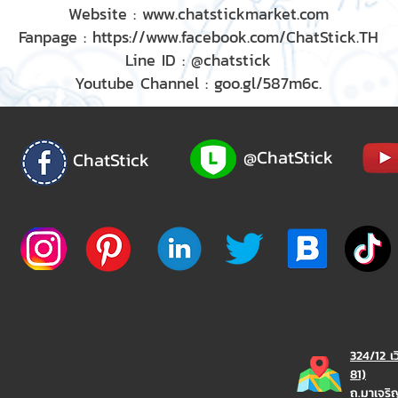
Website : www.chatstickmarket.com
Fanpage : https://www.facebook.com/ChatStick.TH
Line ID : @chatstick
Youtube Channel : goo.gl/587m6c.
@ChatStick
ChatStick
324/12 เ
81)
ถ.มาเจร