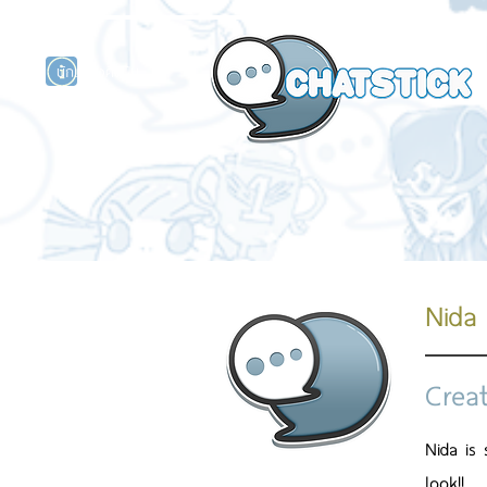
นักแสดงศิลปิน
รนด์
ร์ไลน์
Nida
Crea
Nida is 
look!!