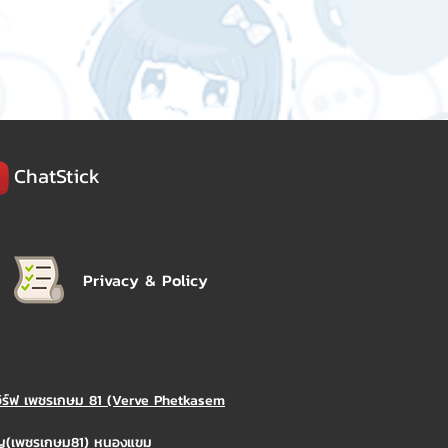
ChatStick
Privacy & Policy
วิร์ฟ เพชรเกษม 81 (Verve Phetkasem
ิญ(เพชรเกษม81) หนองแขม