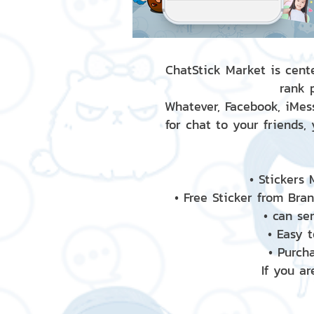
ChatStick Market is cente
rank 
Whatever, Facebook, iMess
for chat to your friends,
• Stickers
• Free Sticker from Bra
• can se
• Easy 
• Purch
If you ar