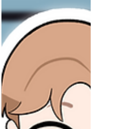
https://store.line.me/stickershop/product/31488
162/th #ChatStick #สติกเกอร์ไลน์ #สติ๊กเกอร์
ไลน์ #สติ๊กเกอร์ #สร้างแบรนด์ #รับวาดสติกเกอร์
#สติกเกอร์น่ารัก #รับวาดการ์ตูน #สติ๊กเกอร์แจก
ฟรี #EventSticker #สติ๊กเกอร์ประจำแบรนด์
#LINE #StickerLINE #รับออกแบบ #ดูแลเพจ
#แจกสติกเกอร์ไลน์ #VDOMotion #ร้านค้า
ออนไลน์ #สร้างLINE