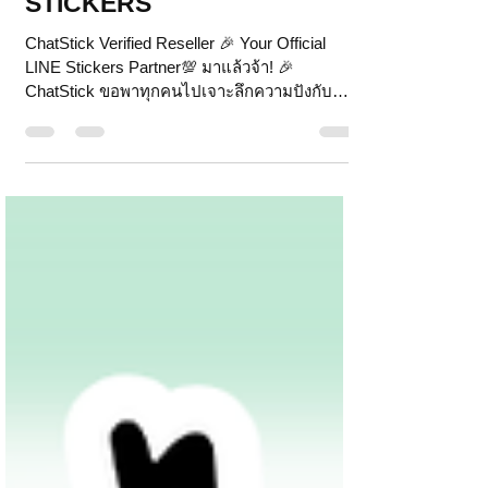
ร้านค้าที่ได้รับอนุญาต LINE
STICKERS
ChatStick Verified Reseller 🎉 Your Official
LINE Stickers Partner💯 มาแล้วจ้า! 🎉
ChatStick ขอพาทุกคนไปเจาะลึกความปังกับ
สถานะ 'ร้านค้าที่ได้รับอนุญาต LINE STICKERS'
อย่างเป็นทางการ! เราคือ Verified Reseller ที่กา
รันตีคุณภาพและความน่าเชื่อถือ 💯 พร้อมเป็น
พาร์ทเนอร์สร้างสรรค์สติกเกอร์ไลน์ในฝันของคุณ
ไม่ว่าจะเป็นสติกเกอร์สำหรับแบรนด์ องค์กร หรือ
ใช้งานส่วนตัว เราก็พร้อมดูแลทุกรายละเอียดให้
เป๊ะปัง ไม่มีขั้นต่ำ ออกใบกำกับภาษีได้ สบายใจ
หายห่วง! ด้วยป