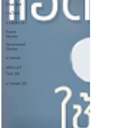
Chat Bot
เวบไซต์
รวมบริการ
Event
Sticker
Sponsored
Sticker
มาสคอต
สติกเกอร์
ไลน์ 3D
มาสคอต 3D