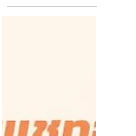
โพสต์อัตโนมัติ...