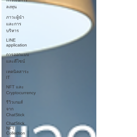
การเงินการ
ลงทุน
ภาวะผู้นำ
และการ
บริหาร
LINE
application
การออกแบบ
และดีไซน์
เทคนิคสาระ
IT
NFT และ
Cryptocurrency
รีวิวเกมส์
จาก
ChatStick
ChatStick
NFT
Collection