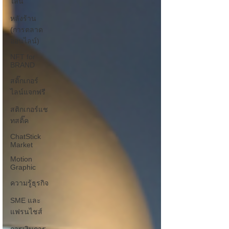
ไลน์
หลังร้าน
(การตลาด
ออนไลน์)
NFT for
BRAND
สติ๊กเกอร์
ไลน์แจกฟรี
สติกเกอร์แช
ทสติ๊ค
ChatStick
Market
Motion
Graphic
ความรู้ธุรกิจ
SME และ
แฟรนไชส์