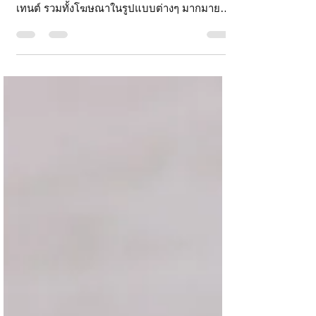
ในปัจจุบันที่โลกแห่งดิจิทัลเข้ามามีบทบาทในการ
ทำการตลาดมากยิ่งขึ้นกว่าที่เคย จนเกิดคอน
เทนต์ รวมทั้งโฆษณาในรูปแบบต่างๆ มากมาย
ปรากฏให้เห็น