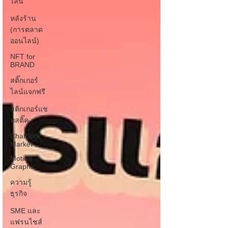
ไลน์
หลังร้าน
(การตลาด
ออนไลน์)
NFT for
BRAND
สติ๊กเกอร์
ไลน์แจกฟรี
สติกเกอร์แช
ทสติ๊ค
ChatStick
Market
Motion
Graphic
ความรู้
ธุรกิจ
SME และ
แฟรนไชส์