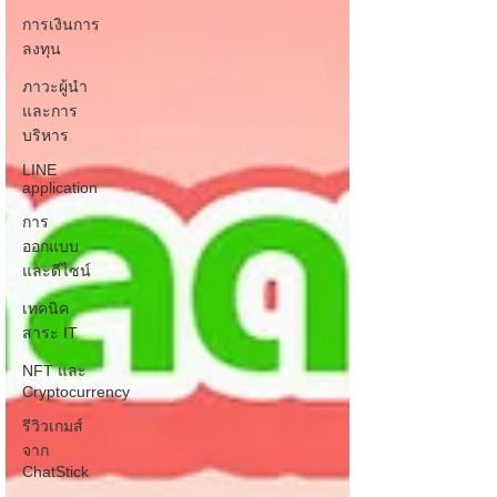
การเงินการ
ลงทุน
ภาวะผู้นำ
และการ
บริหาร
LINE
application
การ
ออกแบบ
และดีไซน์
เทคนิค
สาระ IT
NFT และ
Cryptocurrency
รีวิวเกมส์
จาก
ChatStick