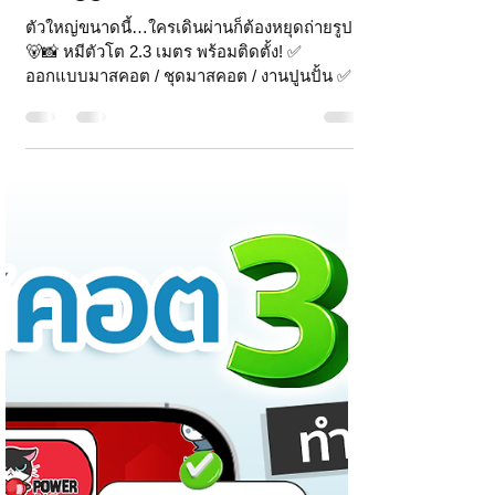
chatstickforbrand
3 ก.ค.
ยาว 1 นาที
พร้อมติดตั้ง หุ่นหมีตัวโต
Snuggle🐻
ตัวใหญ่ขนาดนี้…ใครเดินผ่านก็ต้องหยุดถ่ายรูป
🐻📸 หมีตัวโต 2.3 เมตร พร้อมติดตั้ง! ✅
ออกแบบมาสคอต / ชุดมาสคอต / งานปูนปั้น ✅
เห็นรอบด้าน 360° ก่อนผลิตจริง ไม่ต้องลุ้น ✅ ส่ง
มอบ ติดตั้ง ทั้งที่ร่ม - กลางแจ้ง ✅ องค์กร แบรนด์
สินค้า และหน่วยงานที่ต้องการสร้างจุดเด่นน่า
จดจำ หุ่นหมี Snuggle สูง 2.3 เมตร @‌Central
World & Central Westgate อยากได้ตัวไหน เรา
ทำให้เป็นจริงได้ ✨ทักเลย รีวิวเพียบ 📱Tel :
0840104252 📱0947805680 📨 Inbox :
http://m.me/ChatStick.TH ┏━━━━━━━━━┓ 📲
LINE: @‌chats