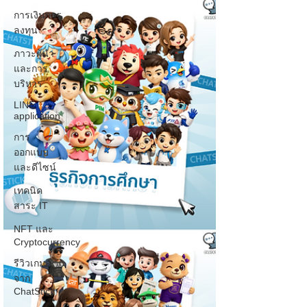
การเงินการ
ลงทุน
ภาวะผู้นำ
และการ
บริหาร
LINE
application
การ
ออกแบบ
และดีไซน์
เทคนิค
สาระ IT
NFT และ
Cryptocurrency
รีวิวเกมส์
จาก
ChatStick