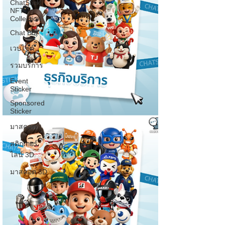
ChatStick
NFT
Collection
Chat Bot
เวบไซต์
รวมบริการ
Event
Sticker
Sponsored
Sticker
มาสคอต
สติกเกอร์
ไลน์ 3D
มาสคอต 3D