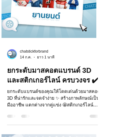
chatstickforbrand
14 ก.ค.
ยาว 1 นาที
ยกระดับมาสคอตแบรนด์ 3D
และสติกเกอร์ไลน์ ครบวงจร ✔️
ยกระดับแบรนด์ของคุณให้โดดเด่นด้วยมาสคอต
3D ที่น่ารักและจดจำง่าย ✨ สร้างภาพลักษณ์เป็น
มืออาชีพ แตกต่างจากคู่แข่ง 🤩สติกเกอร์ไลน์
บริการแจกฟรี ✔️ออกแบบใหม่ ครบวงจร ✔️เข้า
ถึงง่าย สื่อสารง่าย ✔️มีเอกลักษณ์ ✔️เพิ่มการจดจำ