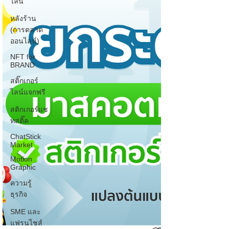
ไลน์
หลังร้าน
(การตลาด
ออนไลน์)
NFT for
BRAND
สติ๊กเกอร์
ไลน์แจกฟรี
สติกเกอร์แช
ทสติ๊ค
ChatStick
Market
Motion
Graphic
ความรู้
ธุรกิจ
SME และ
แฟรนไชส์