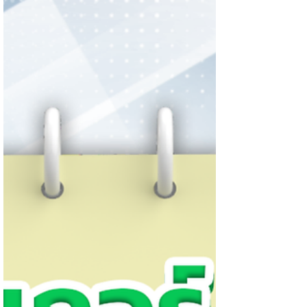
✔️ปรับลุคให้ทันสมัย ✔️สร้างความประทับใจ
✔️ปรับเป็น 3D แบบมืออาชีพ ฟรี! เริ่มต้นวันนี้ ให้
แบรนด์ของคุณมีชีวิตและเติบโตแบบไร้ขีดจำกัด
🚀ทักเลย #ChatStick #มาสคอต3D #สติกเกอร์
ไลน์ #สร้างแบรนด์ #Branding #ออกแบบ
คาแรคเตอร์ #ของขวัญ #รับวาดสติกเกอร์
#สติ๊กเกอร์3D #สติก