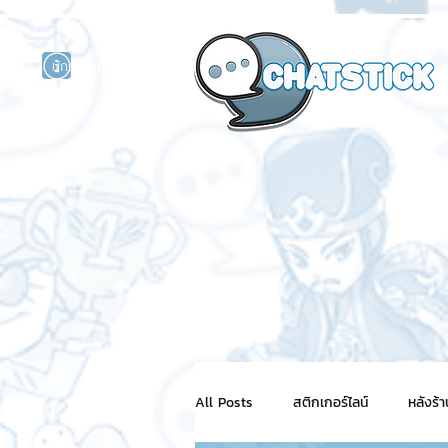
นักแสดงศิลปิน
รนด์
ร์ไลน์
All Posts
สติกเกอร์ไลน์
หลังร้