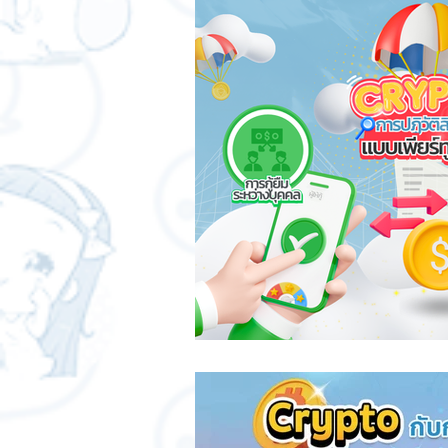
สติกเกอร์แชทสติ๊ค
ChatStick
SME และ แฟรนไชส์
การเงินกา
การออกแบบและดีไซน์
เทคนิคสา
ChatStick NFT Collection
Ch
Sponsored Sticker
มาสคอต