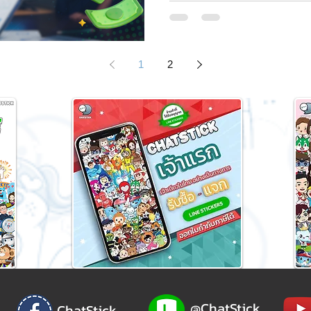
1
2
@ChatStick
ChatStick