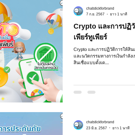
chatstickforbrand
 Market
Motion Graphic
ความรู้ธุรกิจ
7 ก.ย. 2567
ยาว 1 นาที
Crypto และการปฏิวัต
รลงทุน
ภาวะผู้นำและการบริหาร
LINE application
เพียร์ทูเพียร์
Crypto และการปฏิวัติการให้สินเช
และนวัตกรรมทางการเงินกำลังเปล
ระ IT
NFT และ Cryptocurrency
รีวิวเกมส์จาก ChatStick
สินเชื่อแบบดั้งเด...
at Bot
เวบไซต์
รวมบริการ
Event Sticker
สติกเกอร์ไลน์ 3D
มาสคอต 3D
chatstickforbrand
23 มิ.ย. 2567
ยาว 1 นาที