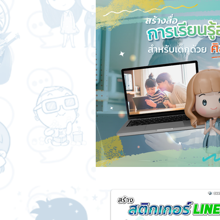
สติกเกอร์แชทสติ๊ค
ChatStick
SME และ แฟรนไชส์
การเงินกา
การออกแบบและดีไซน์
เทคนิคสา
ChatStick NFT Collection
Ch
Sponsored Sticker
มาสคอต