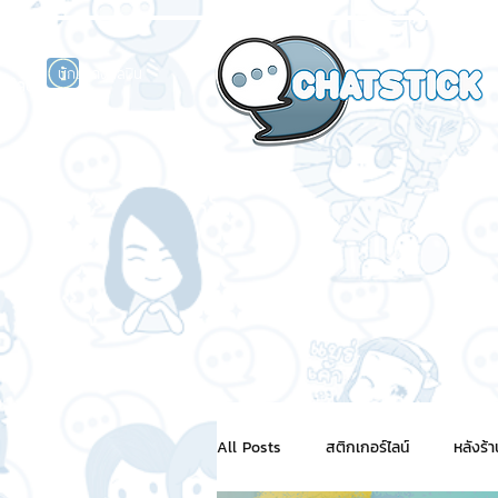
นักแสดงศิลปิน
รนด์
ร์ไลน์
All Posts
สติกเกอร์ไลน์
หลังร้