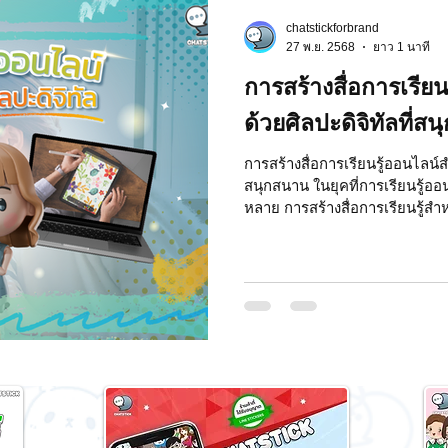
chatstickforbrand
 Market
Motion Graphic
ความรู้ธุรกิจ
27 พ.ย. 2568
ยาว 1 นาที
การสร้างสื่อการเรีย
รลงทุน
ภาวะผู้นำและการบริหาร
LINE application
ด้วยศิลปะดิจิทัลที่ส
การสร้างสื่อการเรียนรู้ออนไลน์สำ
สนุกสนาน ในยุคที่การเรียนรู้ออน
ระ IT
NFT และ Cryptocurrency
รีวิวเกมส์จาก ChatStick
หลาย การสร้างสื่อการเรียนรู้สำ
สนใจจึงเป็นสิ่งสำคัญ ซึ่งหนึ่งใ
ใช้ศิลปะดิจิทัลในการออกแบบสื่
at Bot
เวบไซต์
รวมบริการ
Event Sticker
น่าสนใจ และกระตุ้นการเรียนรู้ขอ
ChatStick ได้ศึกษาพบว่า การใช้ศ
สำหรับเด็กมีประโยชน์หลายประก
สนใจ..
สติกเกอร์ไลน์ 3D
มาสคอต 3D