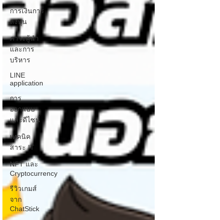
การเงินการ
ลงทุน
ภาวะผู้นำ
และการ
บริหาร
LINE
application
การ
ออกแบบ
และดีไซน์
เทคนิค
สาระ IT
NFT และ
Cryptocurrency
รีวิวเกมส์
จาก
ChatStick