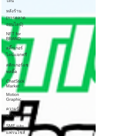
ไลน์
หลังร้าน
(การตลาด
ออนไลน์)
NFT for
BRAND
สติ๊กเกอร์
ไลน์แจกฟรี
สติกเกอร์แช
ทสติ๊ค
ChatStick
Market
Motion
Graphic
ความรู้
ธุรกิจ
SME และ
แฟรนไชส์