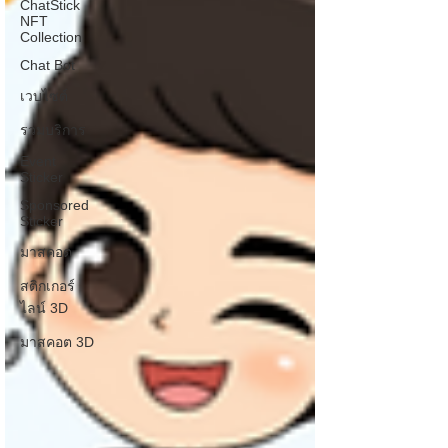
ChatStick
NFT
Collection
Chat Bot
เวบไซต์
รวมบริการ
Event
Sticker
Sponsored
Sticker
มาสคอต
สติกเกอร์
ไลน์ 3D
มาสคอต 3D