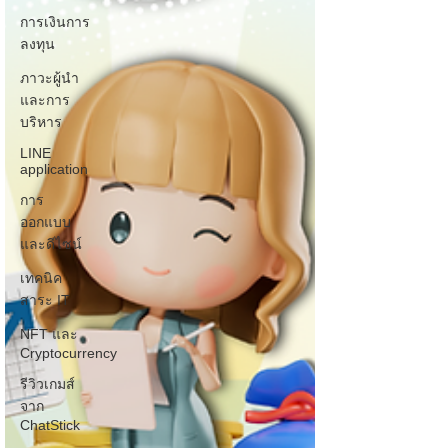
การเงินการ
ลงทุน
ภาวะผู้นำ
และการ
บริหาร
LINE
application
การ
ออกแบบ
และดีไซน์
เทคนิค
สาระ IT
NFT และ
Cryptocurrency
รีวิวเกมส์
จาก
ChatStick