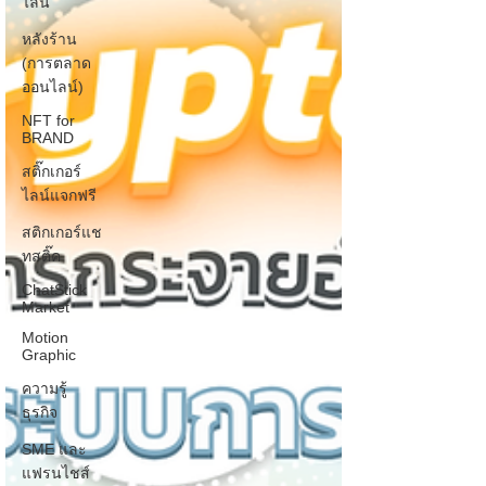
ไลน์
หลังร้าน
(การตลาด
ออนไลน์)
NFT for
BRAND
สติ๊กเกอร์
ไลน์แจกฟรี
สติกเกอร์แช
ทสติ๊ค
ChatStick
Market
Motion
Graphic
ความรู้
ธุรกิจ
SME และ
แฟรนไชส์