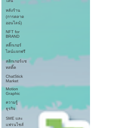
ไลน์
หลังร้าน
(การตลาด
ออนไลน์)
NFT for
BRAND
สติ๊กเกอร์
ไลน์แจกฟรี
สติกเกอร์แช
ทสติ๊ค
ChatStick
Market
Motion
Graphic
ความรู้
ธุรกิจ
SME และ
แฟรนไชส์