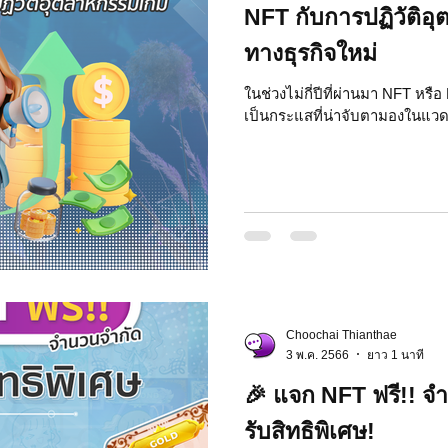
NFT กับการปฏิวัติอ
ทางธุรกิจใหม่
ในช่วงไม่กี่ปีที่ผ่านมา NFT หร
เป็นกระแสที่น่าจับตามองในแว
Choochai Thianthae
3 พ.ค. 2566
ยาว 1 นาที
🎉 แจก NFT ฟรี!! จ
รับสิทธิพิเศษ!