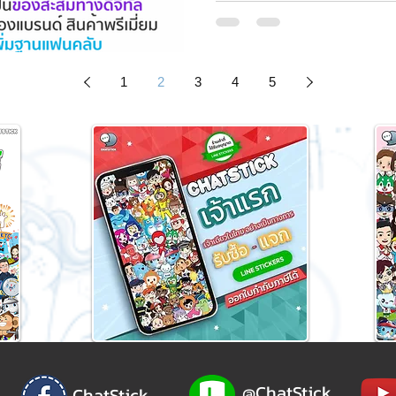
1
2
3
4
5
@ChatStick
ChatStick