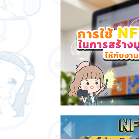
สติกเกอร์แชทสติ๊ค
ChatStick
SME และ แฟรนไชส์
การเงินกา
การออกแบบและดีไซน์
เทคนิคสา
ChatStick NFT Collection
Ch
Sponsored Sticker
มาสคอต