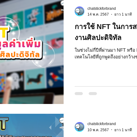
chatstickforbrand
 Market
Motion Graphic
ความรู้ธุรกิจ
14 พ.ค. 2567
ยาว 1 นาที
การใช้ NFT ในการสร้
รลงทุน
ภาวะผู้นำและการบริหาร
LINE application
งานศิลปะดิจิทัล
ในช่วงไม่กี่ปีที่ผ่านมา NFT หร
เทคโนโลยีที่ถูกพูดถึงอย่างกว
ระ IT
NFT และ Cryptocurrency
รีวิวเกมส์จาก ChatStick
at Bot
เวบไซต์
รวมบริการ
Event Sticker
สติกเกอร์ไลน์ 3D
มาสคอต 3D
chatstickforbrand
10 พ.ค. 2567
ยาว 1 นาที