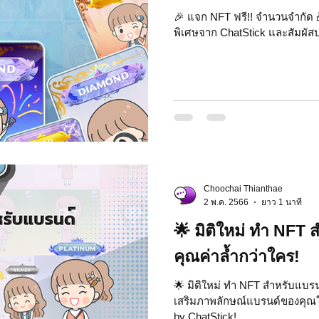
🎉 แจก NFT ฟรี!! จำนวนจำกัด 🎁
พิเศษจาก ChatStick และสัมผัสป
Choochai Thianthae
2 พ.ค. 2566
ยาว 1 นาที
🌟 มิติใหม่ ทำ NFT 
คุณค่าล้ำกว่าใคร!
🌟 มิติใหม่ ทำ NFT สำหรับแบรนด
เสริมภาพลักษณ์แบรนด์ของคุณใ
by ChatStick!...