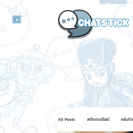
นักแสดงศิลปิน
รนด์
ร์ไลน์
All Posts
สติกเกอร์ไลน์
หลังร้