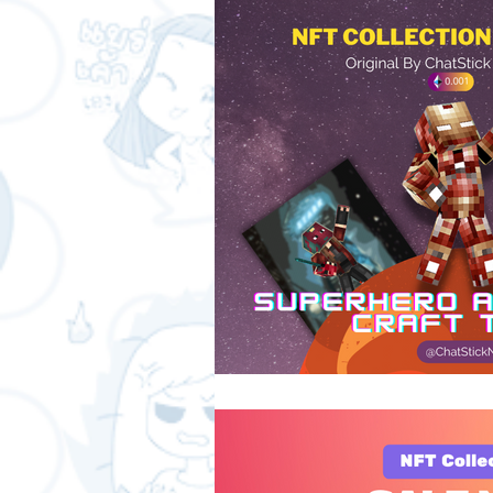
สติกเกอร์แชทสติ๊ค
ChatStick
SME และ แฟรนไชส์
การเงินกา
การออกแบบและดีไซน์
เทคนิคสา
ChatStick NFT Collection
Ch
Sponsored Sticker
มาสคอต