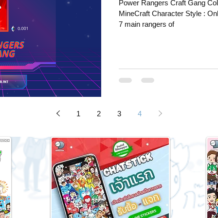
Power Rangers Craft Gang Colle
MineCraft Character Style : On
7 main rangers of
1
2
3
4