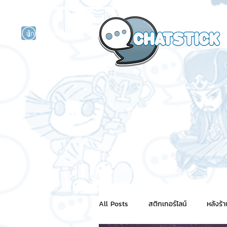
นักแสดงศิลปิน
รนด์
ร์ไลน์
All Posts
สติกเกอร์ไลน์
หลังร้