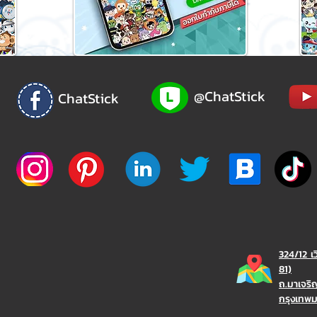
@ChatStick
ChatStick
324/12 เ
81)
ถ.มาเจร
กรุงเทพ