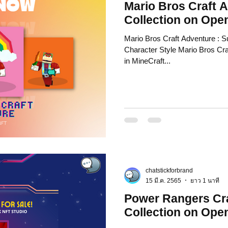
Mario Bros Craft 
Collection on Ope
Mario Bros Craft Adventure : S
Character Style Mario Bros Cra
in MineCraft...
chatstickforbrand
15 มี.ค. 2565
ยาว 1 นาที
Power Rangers Cra
Collection on Ope