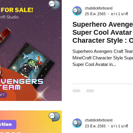
chatstickforbrand
 Market
Motion Graphic
ความรู้ธุรกิจ
25 มี.ค. 2565
ยาว 1 นาที
Superhero Avenger
Super Cool Avatar 
รลงทุน
ภาวะผู้นำและการบริหาร
LINE application
Character Style : 
Superhero Avengers Craft Team
ระ IT
NFT และ Cryptocurrency
รีวิวเกมส์จาก ChatStick
MineCraft Character Style Sup
Super Cool Avatar in...
at Bot
เวบไซต์
รวมบริการ
Event Sticker
สติกเกอร์ไลน์ 3D
มาสคอต 3D
chatstickforbrand
23 มี.ค. 2565
ยาว 1 นาที