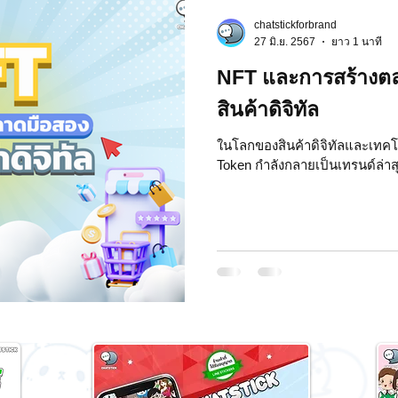
chatstickforbrand
 Market
Motion Graphic
ความรู้ธุรกิจ
27 มิ.ย. 2567
ยาว 1 นาที
NFT และการสร้างต
รลงทุน
ภาวะผู้นำและการบริหาร
LINE application
สินค้าดิจิทัล
ในโลกของสินค้าดิจิทัลและเทคโ
Token กำลังกลายเป็นเทรนด์ล่าส
ระ IT
NFT และ Cryptocurrency
รีวิวเกมส์จาก ChatStick
at Bot
เวบไซต์
รวมบริการ
Event Sticker
สติกเกอร์ไลน์ 3D
มาสคอต 3D