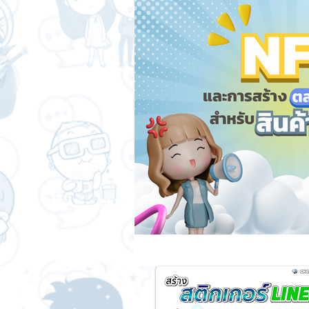
สติกเกอร์แชทสติ๊ค
ChatStick
SME และ แฟรนไชส์
การเงินกา
การออกแบบและดีไซน์
เทคนิคสา
ChatStick NFT Collection
Ch
Sponsored Sticker
มาสคอต