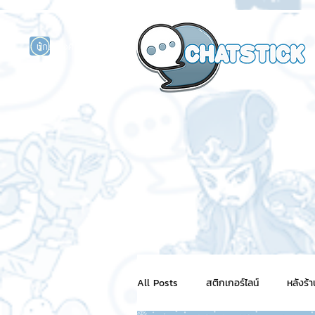
นักแสดงศิลปิน
รนด์
ร์ไลน์
All Posts
สติกเกอร์ไลน์
หลังร้