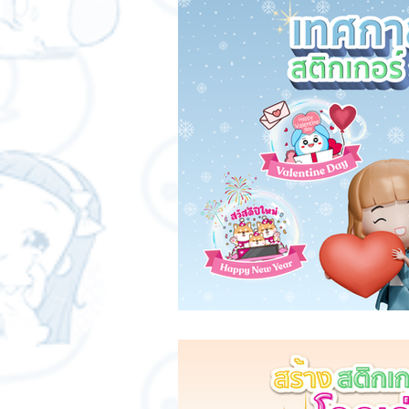
สติกเกอร์แชทสติ๊ค
ChatStick
SME และ แฟรนไชส์
การเงินกา
การออกแบบและดีไซน์
เทคนิคสา
ChatStick NFT Collection
Ch
Sponsored Sticker
มาสคอต