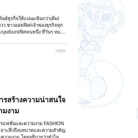
พันธ์ธุรกิจให้แน่นแฟ้นกว่าเดิม!
วว ชาวออฟฟิศ/เจ้าของธุรกิจทุก
มนุษย์ออฟฟิศคนหนึ่ง ที่วันๆ หมด
ให้เพื่อนร่วมงาน แล้วเคยคิดไหม
ีบลูกค้า ส่งให้เพื่อนร่วมงาน หรือส่ง
มีพลังมากกว่าที่คิดนะ! วันนี้ทีม
จ้าสติกเกอร์จิ๋วแต่แจ๋วพวกนี้เนี่ย
ธ์ระหว่างแบ
ารสร้างความน่าสนใจ
ามงาม
การแฟชั่นและความงาม FASHION
จาะลึกถึงบทบาทและความสำคัญ
ความงาม โดยอธิบายว่าทำไม