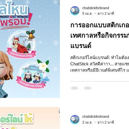
chatstickforbrand
 Market
Motion Graphic
ความรู้ธุรกิจ
5 เม.ย.
ยาว 2 นาที
การออกแบบสติกเกอร
รลงทุน
ภาวะผู้นำและการบริหาร
LINE application
เทศกาลหรือกิจกรรมพ
แบรนด์
ระ IT
NFT และ Cryptocurrency
รีวิวเกมส์จาก ChatStick
สติกเกอร์ไลน์แบรนด์: ทำไมต้อง
ChatStick สวัสดีค่าาา... สายแ
เทศกาลหรือมีอีเวนต์พิเศษทีไร
สติกเกอร์ไลน์น่ารักๆ ออกมาให้
at Bot
เวบไซต์
รวมบริการ
Event Sticker
นะ? แค่อยากให้เราน่ารักเฉยๆ 
ChatStick ขอชวนทุกคนมาไขปริศน
เหล่านี้กันค่ะ บอกเลยว่าไม่ใช่แค
สติกเกอร์ไลน์ 3D
มาสคอต 3D
แบรนด์ลงทุนสร้างสติกเกอร์ไลน์เน
อยู่ใ
chatstickforbrand
2 เม.ย.
ยาว 2 นาที