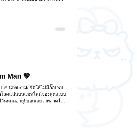
นิยมใช้มาสคอต และมาสคอตสร้าง
" I. มาสคอตคืออะไร? ทำไมแฟชั่น
วิต" ให้แบรนด์ มาสคอตไม่ใช่แค่
น มีนิสัย และอารมณ์ ทำให้แบรนด์
จำมากกว่าโลโก้ที่ซับซ้อน เป็น
um Man 💚
🎉 ChatStick จัดให้ไม่มีกั๊ก! พบ
จะมาโลดแล่นบนแชทไลน์ของคุณแบบ
ีวันหมดอายุ! บอกเลยว่าพลาดไม่
้มีทั้งท่าทางน่ารักๆ และคำพูดโดนๆ
น่นอน อยากได้สติกเกอร์ Alum
! เพียงแค่กดเพิ่มเพื่อนกับ
MAN" เท่านี้ก็พร้อมสนุกกับทุกบท
อนมาโหลดกันเยอะๆ นะ! แล้วถ้าใคร