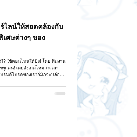
์ไลน์ให้สอดคล้องกับ
ิเศษต่างๆ ของ
มี? ใช้ตอนไหนให้ปัง! โดย ทีมงาน
ชททุกคน! เคยสังเกตไหมว่าเวลา
 แบรนด์โปรดของเราก็มักจะปล่อย
เราโหลดฟรีตลอด? เอ๊ะ! ทำไมกัน
หรือมีอะไรแอบแฝงอยู่? ทีมงาน
าเบื้องหลังความน่ารักดุ๊กดิ๊ก
่ความน่ารักเฉยๆ ค่ะซิส! การที่
ี่ย มันคือ กลยุทธ์เด็ด ที่จะเข้ามา