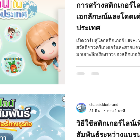
การสร้างสติกเกอร์ไล
เอกลักษณ์และโดดเด
ประเทศ
เปิดวาร์ปสู่โลกสติกเกอร์ LINE:
สวัสดีชาวครีเอเตอร์และสายแชทท
มาเจาะลึกเรื่องราวของสติกเกอร์
ขึ้น แต่ยังเป็นขุมทรัพย์สำหรับค
ประเทศอีกด้วย มาดูกันว่าจากแ
ปรากฏการณ์ระดับโลกได้ยังไง! 1.
นะ? (ภาพรวม) จากแค่ภาพธรรมดา
แชท! Emoji สื่ออารมณ์ที่ใครๆ ก
chatstickforbrand
31 มี.ค.
ยาว 1 นาที
วิธีใช้สติกเกอร์ไลน์
สัมพันธ์ระหว่างแบรน