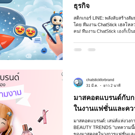
ธุรกิจ
สติกเกอร์ LINE: พลังลับสร้างสัม
โดย ทีมงาน ChatStick เฮลโหลว
คน! ทีมงาน ChatStick เองก็เป็น
ไปกับการแชทไลน์ คุยงาน ส่งมีม
ว่า "สติกเกอร์ LINE" ที่เราใช้ส่งจ
กวนๆ ตอนเช้าวันจันทร์เนี่ย... มัน
งาน ChatStick จะพาไปเจาะลึกว่าเ
จะมาช่วยเสริมสร้างความสัมพัน
chatstickforbrand
31 มี.ค.
ยาว 2 นาที
มาสคอตแบรนด์กับก
ในงานแฟชั่นและคว
มาสคอตแบรนด์: เสน่ห์แห่งวง
BEAUTY TRENDS "บทความนี้เ
ของมาสคอตในวงการแฟชั่นและ