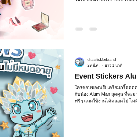
แบรนด์หรูและเครื่องสำอางจึง
เสน่ห์ให้กับวงการนี้ได้อย่างไร
กับบิวตี้ถึงคลั่งรัก? การ "ใส่ชี
สัญลักษณ์ แต่เป็นการสร้างตัวต
ดูเป็นมิตร เข้าถึงง่าย และน่าจด
สะพานเชื่อมระหว่างแบรนด์กับลู
chatstickforbrand
29 มี.ค.
ยาว 1 นาที
Event Stickers Al
ใครชอบของฟรี! เตรียมกรี๊ดดดด! 
กับน้อง Alum Man สุดคูล ที่
ฟรีๆ แถมใช้งานได้ตลอดไป ไม่ม
ได้เด็ดขาดจริงๆ! สติกเกอร์ชุดนี
รับรองว่าใช้ได้ทุกสถานการณ์แ
Man ชุดนี้ไปใช้ฟรีๆ ง่ายนิดเดียว
ChatStick แล้วแจ้งโค้ด "ALUM 
สนทนาแล้ว! อย่ารอช้า ชวนเพื่