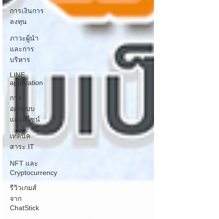
การเงินการ
ลงทุน
ภาวะผู้นำ
และการ
บริหาร
LINE
application
การ
ออกแบบ
และดีไซน์
เทคนิค
สาระ IT
NFT และ
Cryptocurrency
รีวิวเกมส์
จาก
ChatStick