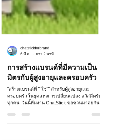
chatstickforbrand
6 มี.ค.
ยาว 2 นาที
การสร้างแบรนด์ที่มีความเป็น
มิตรกับผู้สูงอายุและครอบครัว
"สร้างแบรนด์ที่ ""ใช่"" สำหรับผู้สูงอายุและ
ครอบครัว ในยุคแห่งการเปลี่ยนแปลง สวัสดีครับ
ทุกคน! วันนี้ทีมงาน ChatStick ขอชวนมาคุยกัน
ในประเด็นที่ ""เข้มข้น"" และ ""พลาดไม่ได้"" เลย
นะครับ นั่นก็คือเรื่องของการสร้างแบรนด์ที่ ""ใช่""