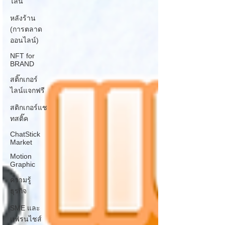
ไลน์
หลังร้าน
(การตลาด
ออนไลน์)
NFT for
BRAND
สติ๊กเกอร์
ไลน์แจกฟรี
สติกเกอร์แช
ทสติ๊ค
ChatStick
Market
Motion
Graphic
ความรู้
ธุรกิจ
SME และ
แฟรนไชส์