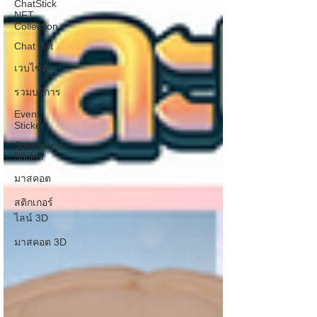
ChatStick
NFT
Collection
Chat Bot
เวบไซต์
รวมบริการ
Event
Sticker
Sponsored
Sticker
มาสคอต
สติกเกอร์
ไลน์ 3D
มาสคอต 3D