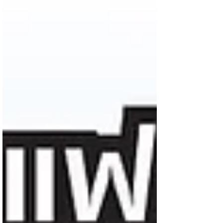
สำหรับผู้สูงอายุและครอบครัวในยุคที่อะไรๆ ก็
เปลี่ยนแปลงไปอย่างรวดเร็ว เอ๊ะ! ทำไมต้องให้
ความสำคัญกับกลุ่มนี้เป็นพิเศษ? ก็เพราะว่า
ประเทศไทยกำลังก้าวเข้าสู่สังคมสูงวัยอย่างเต็ม
ตัวแล้วน่ะสิครับ! อย่ามองว่าผู้สูงอายุเป็นแค่ผู้รับ
การดูแลนะครับ พวกท่านคือ...