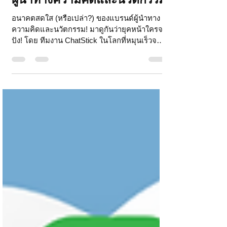
การสร้างแบรนด์ที่มีความเป็น
ผู้นำทางความคิดและนวัตกรรม
อนาคตสดใส (หรือเปล่า?) ของแบรนด์ผู้นำทาง
ความคิดและนวัตกรรม! มาดูกันว่ายุคหน้าใครจะ
ปัง! โดย ทีมงาน ChatStick ในโลกที่หมุนเร็วจน
แทบตามไม่ทัน การสร้างแบรนด์ให้เป็นผู้นำทาง
ความคิดและนวัตกรรมไม่ใช่แค่ "ของมันต้องมี"
แต่เป็น "ลมหายใจ" ของธุรกิจที่ต้องการเติบโต
อย่างยั่งยืน แล้วอนาคตของแบรนด์เหล่านี้จะเป็น
อย่างไร? จะสดใสสมชื่อบทความหรือไม่? มาลอง
พินิจพิเคราะห์ไปพร้อมๆ กัน ผู้นำยุคใหม่ ไม่ได้
มองแค่กำไร แต่ใจต้องถึง! เรากำลังเข้าสู่ยุคที่
ผู้นำไม่ได้วัดกันแค่ตัวเลขในบัญชี แต่ต้องมี "ใ