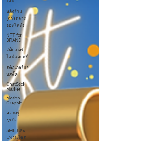
ไลน์
หลังร้าน
(การตลาด
ออนไลน์)
NFT for
BRAND
สติ๊กเกอร์
ไลน์แจกฟรี
สติกเกอร์แช
ทสติ๊ค
ChatStick
Market
Motion
Graphic
ความรู้
ธุรกิจ
SME และ
แฟรนไชส์