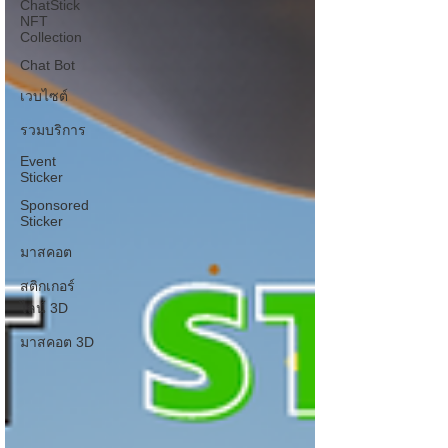
ChatStick
NFT
Collection
Chat Bot
เวบไซต์
รวมบริการ
Event
Sticker
Sponsored
Sticker
มาสคอต
สติกเกอร์
ไลน์ 3D
มาสคอต 3D