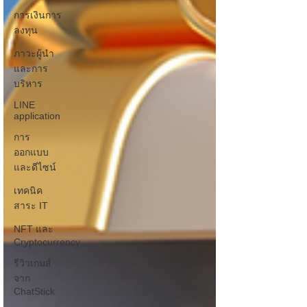
การเงินการ
ลงทุน
ภาวะผู้นำ
และการ
บริหาร
LINE
application
การ
ออกแบบ
และดีไซน์
เทคนิค
สาระ IT
NFT และ
Cryptocurrency
รีวิวเกมส์
จาก
ChatStick