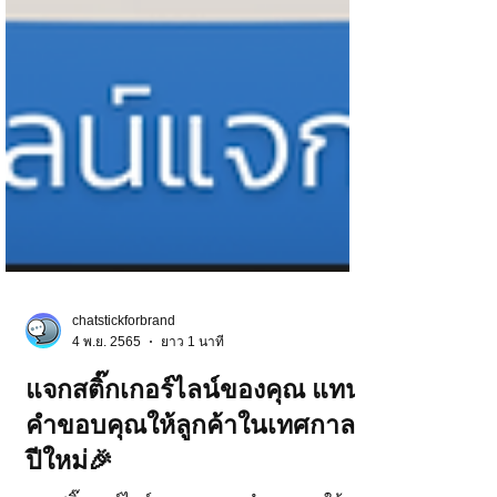
chatstickforbrand
4 พ.ย. 2565
ยาว 1 นาที
แจกสติ๊กเกอร์ไลน์ของคุณ แทน
คำขอบคุณให้ลูกค้าในเทศกาล
ปีใหม่🎉