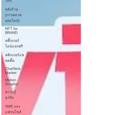
ไลน์
หลังร้าน
(การตลาด
ออนไลน์)
NFT for
BRAND
สติ๊กเกอร์
ไลน์แจกฟรี
สติกเกอร์แช
ทสติ๊ค
ChatStick
Market
Motion
Graphic
ความรู้
ธุรกิจ
SME และ
แฟรนไชส์