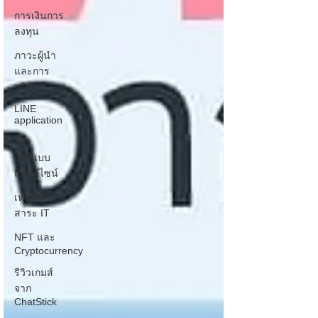
การเงินการ
ลงทุน
ภาวะผู้นำ
และการ
บริหาร
LINE
application
การ
ออกแบบ
และดีไซน์
เทคนิค
สาระ IT
NFT และ
Cryptocurrency
รีวิวเกมส์
จาก
ChatStick