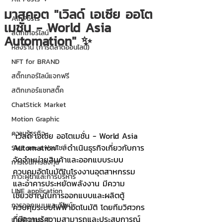
มาสคอต "เวิลด์ เอเซีย ออโต
All Posts
เมชั่น - World Asia
สติกเกอร์ไลน์
Automation" ✨
หลังร้าน (การตลาดออนไลน์)
NFT for BRAND
สติ๊กเกอร์ไลน์แจกฟรี
สติกเกอร์แชทสติ๊ค
ChatStick Market
Motion Graphic
ความรู้ธุรกิจ
"เวิลด์ เอเซีย ออโตเมชั่น - World Asia 
Automation" ✨ดำเนินธุรกิจเกี่ยวกับการ
SME และ แฟรนไชส์
จัดจำหน่ายสินค้าและออกแบบระบบ
การเงินการลงทุน
ควบคุมอัตโนมัติในโรงงานอุตสาหกรรม
ภาวะผู้นำและการบริหาร
และอาคารประหยัดพลังงาน มีความ
LINE application
เชี่ยวชาญในการออกแบบและผลิตตู้
การออกแบบและดีไซน์
ควบคุมระบบไฟฟ้าอัตโนมัติ โดยทีมวิศวกร
ที่มีความรู้ความสามารถและประสบการณ์
เทคนิคสาระ IT