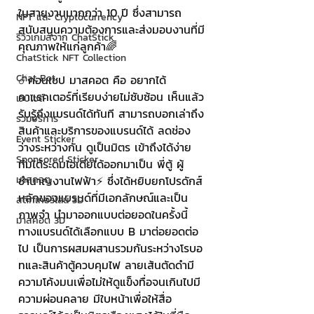
ในสายงานมากกว่า 10 ปี ซึ่งสามารถ
NFT และ Cryptocurrency
สนับสนุนความต้องการและส่งมอบงานที่มี
รีวิวเกมส์จาก ChatStick
คุณภาพให้แก่ลูกค้า🌈
ChatStick NFT Collection
Chat Bot
☄️คอนเซป มาสคอต คือ อยากได้
คาแรคเตอร์ที่เรียบง่ายไม่ซับซ้อน เห็นแล้ว
เวบไซต์
รับรู้ถึงแบรนด์ได้ทันที สามารถบอกเล่าถึง
รวมบริการ
สินค้าและบริการของแบรนด์ได้ ลดช่อง
Event Sticker
ว่างระหว่างกัน ดูเป็นมิตร เข้าถึงได้ง่าย 
Sponsored Sticker
ทีมได้ระดมไอเดียได้ออกมาเป็น พี่ตู้ ผู้
มาสคอต
ชำนาญงานไฟฟ้า⚡️ ซึ่งได้หยิบยกโปรดักส์
หลักของแบรนด์ที่มีเอกลักษณ์และเป็น
สติกเกอร์ไลน์ 3D
ภาพจำ นำมาออกแบบต่อยอดในครั้งนี้ 
มาสคอต 3D
ทางแบรนด์ได้เลือกแบบ B มาต่อยอดต่อ
ไป เป็นการผสมผสานรวมกันระหว่างโรบอ
ทและสินค้าตู้ควบคุมไฟ ลายเส้นตัดดำมี
ความโค้งมนเพื่อไม่ให้ดูแข็งทื่อจนเกินไปมี
ความผ่อนคลาย มีใบหน้าเพื่อให้สื่อ