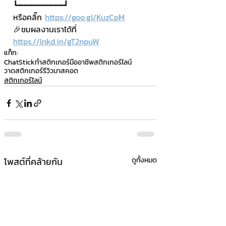
┗━━━━━━━━━┛
หรือคลิ๊ก 
https://goo.gl/KuzCpM
🎉ชมผลงานเราได้ที่ 
https://lnkd.in/gT2npuW
แท็ก:
ChatStick
ทำสติกเกอร์มืออาชีพ
สติกเกอร์ไลน์
วาดสติกเกอร์
รีวิวมาสคอต
สติกเกอร์ไลน์
โพสต์ที่คล้ายกัน
ดูทั้งหมด