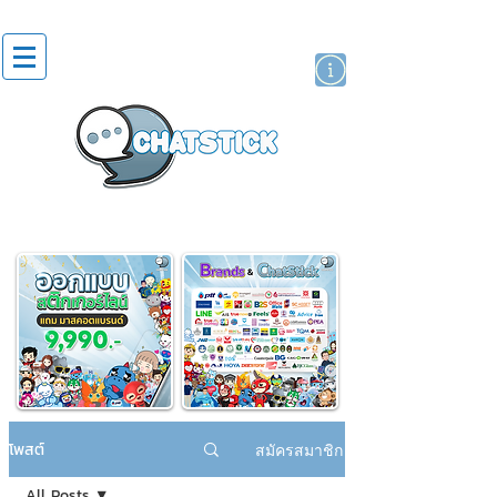
สติกเกอร์ไลน์
นักแสดงศิลปิน
แบรนด์
โพสต์
สมัครสมาชิก
All Posts