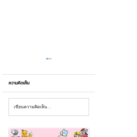
ความคิดเห็น
มาสคอต "เอสเอฟเทค -
มาสคอต "สนานหล
เขียนความคิดเห็น…
SFTEC" 💡
SananLuang" 🍝