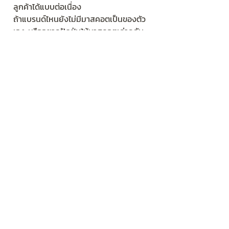
ลูกค้าได้แบบต่อเนื่อง
ถ้าแบรนด์ไหนยังไม่มีมาสคอตเป็นของตัว
เอง หรืออยากปัดฝุ่นให้มาสคอตเก่ากลับ
มาปังอีกครั้งล่ะก็… ห้ามพลาดเทรนด์นี้เด็ด
ขาด! เพราะมาสคอตที่ใช่ จะช่วยให้แบรนด์
ของคุณเป็นที่รักและจดจำไปอีกนาน
อยากได้มาสคอตคู่ใจมาสร้าง
แบรนด์ให้ปัง! ChatStick พร้อม
ช่วยคุณ!
สนใจบริการออกแบบมาสคอตองค์กร 
แบรนด์ งานอีเว้นท์ ออกแบบตัวการ์ตูนมือ
อาชีพ ทักเลย!
คลิกดูรายละเอียดบริการและผลงานที่นี่!
ทีมงาน ChatStick
แท็ก: