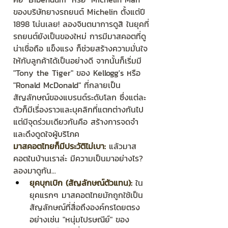
ของบริษัทยางรถยนต์ Michelin ตั้งแต่ปี 
1898 โน่นเลย! ลองจินตนาการดูสิ ในยุคที่
รถยนต์ยังเป็นของใหม่ การมีมาสคอตที่ดู
น่าเชื่อถือ แข็งแรง ก็ช่วยสร้างความมั่นใจ
ให้กับลูกค้าได้เป็นอย่างดี จากนั้นก็เริ่มมี 
"Tony the Tiger" ของ Kellogg's หรือ 
"Ronald McDonald" ที่กลายเป็น
สัญลักษณ์ของแบรนด์ระดับโลก ซึ่งแต่ละ
ตัวก็มีเรื่องราวและบุคลิกที่แตกต่างกันไป 
แต่มีจุดร่วมเดียวกันคือ สร้างการจดจำ
และดึงดูดใจผู้บริโภค
มาสคอตไทยก็มีประวัติไม่เบา:
 แล้วมาส
คอตในบ้านเราล่ะ มีความเป็นมาอย่างไร? 
ลองมาดูกัน...
ยุคบุกเบิก (สัญลักษณ์ตัวแทน):
 ใน
ยุคแรกๆ มาสคอตไทยมักถูกใช้เป็น
สัญลักษณ์ที่สื่อถึงองค์กรโดยตรง 
อย่างเช่น "หนุ่มไปรษณีย์" ของ