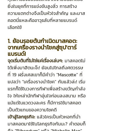
ยิ่งในยุคที่การแข่งขันสูงลิ่ว การสร้าง
ความแตกต่างจึงเป็นหัวใจสำคัญ และมาส
คอตนี่แหละคืออาวุธลับที่หลายแบรนด์
เลือกใช้
1. ย้อนรอยต้นกำเนิดมาสคอต: 
จากเครื่องรางนำโชคสู่ซุป'ตาร์
แบรนด์!
จุดเริ่มต้นที่ไม่ใช่แค่เรื่องเล่นๆ:
 มาสคอตไม่
ได้เพิ่งมาฮิตนะจ๊ะ! ย้อนไปไกลถึงศตวรรษ
ที่ 19 ฝรั่งเศสเขาก็มีคำว่า "Mascotte" ที่
แปลว่า "เครื่องรางนำโชค" กันแล้วล่ะ! เริ่ม
แรกก็ใช้ในวงการกีฬาเพื่อสร้างขวัญกำลัง
ใจ ให้เหล่านักกีฬาอุ่นใจก่อนลงสนาม หรือ
แม้แต่ในแวดวงละคร ก็มีการใช้มาสคอต
เป็นตัวแทนของความโชคดี
เข้าสู่โลกธุรกิจ:
 แล้วใครเป็นหัวหอกที่นำ
มาสคอตมาใช้ในโลกธุรกิจกันนะ? คำตอบก็
คือ "Bibendum" หรือ "Michelin Man" 