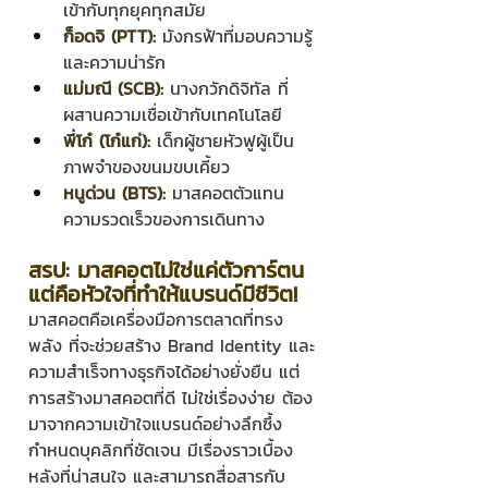
เข้ากับทุกยุคทุกสมัย
ก็อดจิ (PTT):
 มังกรฟ้าที่มอบความรู้
และความน่ารัก
แม่มณี (SCB):
 นางกวักดิจิทัล ที่
ผสานความเชื่อเข้ากับเทคโนโลยี
พี่โก๋ (โก๋แก่):
 เด็กผู้ชายหัวฟูผู้เป็น
ภาพจำของขนมขบเคี้ยว
หนูด่วน (BTS):
 มาสคอตตัวแทน
ความรวดเร็วของการเดินทาง
สรุป: มาสคอตไม่ใช่แค่ตัวการ์ตูน 
แต่คือหัวใจที่ทำให้แบรนด์มีชีวิต!
มาสคอตคือเครื่องมือการตลาดที่ทรง
พลัง ที่จะช่วยสร้าง Brand Identity และ
ความสำเร็จทางธุรกิจได้อย่างยั่งยืน แต่
การสร้างมาสคอตที่ดี ไม่ใช่เรื่องง่าย ต้อง
มาจากความเข้าใจแบรนด์อย่างลึกซึ้ง 
กำหนดบุคลิกที่ชัดเจน มีเรื่องราวเบื้อง
หลังที่น่าสนใจ และสามารถสื่อสารกับ