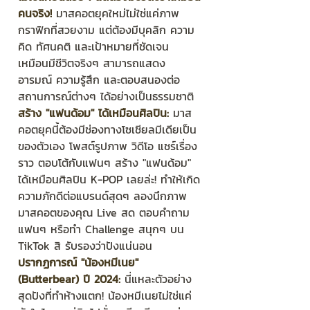
คนจริง!
 มาสคอตยุคใหม่ไม่ใช่แค่ภาพ
กราฟิกที่สวยงาม แต่ต้องมีบุคลิก ความ
คิด ทัศนคติ และเป้าหมายที่ชัดเจน 
เหมือนมีชีวิตจริงๆ สามารถแสดง
อารมณ์ ความรู้สึก และตอบสนองต่อ
สถานการณ์ต่างๆ ได้อย่างเป็นธรรมชาติ
สร้าง "แฟนด้อม" ได้เหมือนศิลปิน:
 มาส
คอตยุคนี้ต้องมีช่องทางโซเชียลมีเดียเป็น
ของตัวเอง โพสต์รูปภาพ วิดีโอ แชร์เรื่อง
ราว ตอบโต้กับแฟนๆ สร้าง "แฟนด้อม" 
ได้เหมือนศิลปิน K-POP เลยล่ะ! ทำให้เกิด
ความภักดีต่อแบรนด์สุดๆ ลองนึกภาพ
มาสคอตของคุณ Live สด ตอบคำถาม
แฟนๆ หรือทำ Challenge สนุกๆ บน 
TikTok สิ รับรองว่าปังแน่นอน
ปรากฏการณ์ "น้องหมีเนย" 
(Butterbear) ปี 2024:
 นี่แหละตัวอย่าง
สุดปังที่ทำห้างแตก! น้องหมีเนยไม่ใช่แค่