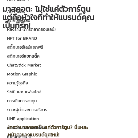
มาสคอต: ไม่ใช่แค่ตัวการ์ตูน
All Posts
แต่คือหัวใจที่ทำให้แบรนด์คุณ
สติกเกอร์ไลน์
เป็นที่รัก!
หลังร้าน (การตลาดออนไลน์)
NFT for BRAND
สติ๊กเกอร์ไลน์แจกฟรี
สติกเกอร์แชทสติ๊ค
ChatStick Market
Motion Graphic
ความรู้ธุรกิจ
SME และ แฟรนไชส์
การเงินการลงทุน
ภาวะผู้นำและการบริหาร
LINE application
ใครว่ามาสคอตเป็นแค่ตัวการ์ตูน? นี่แหละ
การออกแบบและดีไซน์
หน้าตาของแบรนด์ยุคใหม่!
เทคนิคสาระ IT