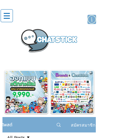
สติกเกอร์ไลน์
นักแสดงศิลปิน
แบรนด์
โพสต์
สมัครสมาชิก
All Posts