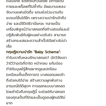
ดังในไทย แต่ฮิตไปทั่วเอเชีย มีการแต่ง
กายและพร็อพที่ไม่ซ้ำกัน มีผลงานเพลง 
จัดงานแฟนมีตติ้ง แถมยังร่วมงานกับ
แบรนด์อื่นได้อีก เพราะความน่ารักเข้าถึง
ง่าย และมีชีวิตชีวานี่แหละ กลายเป็น
เครื่องพิสูจน์ว่ามาสคอตที่สร้างสรรค์และมี
ปฏิสัมพันธ์กับผู้คนอย่างจริงใจ สามารถ
สร้างกระแสและความสำเร็จได้อย่างไม่น่า
เชื่อ
ทฤษฎีความน่ารัก "Baby Schema":
ทำไมเราถึงหลงรักมาสคอต? นักวิจัยเขา
ว่าไว้ว่าอะไรที่ตาโต หน้ากลม แก้มป่อง 
ทำให้มนุษย์รู้สึกอยากดูแลปกป้อง 
(เหมือนเห็นเด็กทารก) มาสคอตเลยเข้า
ถึงใจคนได้ง่าย สร้างความผูกพันทาง
อารมณ์ได้ดีสุดๆ การออกแบบมาสคอต
โดยคำนึงถึงทฤษฎีนี้ จะช่วยให้มาสคอต
ของคุณเป็นที่รักและเอ็นดูของผู้คนได้ไม่
ยาก