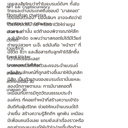
เคยสงสัยไหมว่าทำไมแบรนด์ดังๆ ทั้งใน
NFT และ Cryptocurrency
ไทยและต่างประเทศถึงชอบมี "มาสคอต" 
รีวิวเกมส์จาก ChatStick
เป็นของตัวเอง? มองเผินๆ อาจจะคิดว่ามี
ChatStick NFT Collection
ไว้แค่ประดับบารมี หรือเอาไว้ให้ถ่ายรูป
สวยๆ เท่านั้น แต่ถ้าลองพิจารณาให้ลึก
Chat Bot
ลงไปอีกนิด จะพบว่ามาสคอตไม่ได้มีไว้แค่
เวบไซต์
ถ่ายรูปสวยๆ นะจ๊ะ แต่มันคือ "หน้าตา" ที่
รวมบริการ
มีชีวิต ชีวา และสื่อสารกับลูกค้าได้ลึกซึ้ง
Event Sticker
กว่าที่คิดเยอะเลย!
Sponsored Sticker
มาสคอตเนี่ยก็คือตัวละครประจำแบรนด์ 
หรือสัญลักษณ์ที่ถูกสร้างขึ้นมาให้มีบุคลิก
มาสคอต
นิสัย เป็นตัวแทนของแบรนด์เรานั่นแหละ 
สติกเกอร์ไลน์ 3D
ลองนึกภาพตามนะ การมีมาสคอตก็
มาสคอต 3D
เหมือนกับการมีฑูตวัฒนธรรมประจำ
องค์กร ที่คอยทำหน้าที่สร้างความเข้าใจ
อันดีกับผู้บริโภค ช่วยให้คนจำแบรนด์ได้
ง่ายขึ้น สร้างความรู้สึกดีๆ ผูกพัน เหมือน
มีเพื่อนคนนึงเลย แถมยังเล่าเรื่องราวหรือ
คุณค่าของแบรนด์ให้เข้าใจง่ายขึ้นอีกด้วย 