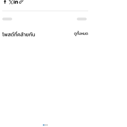
โพสต์ที่คล้ายกัน
ดูทั้งหมด