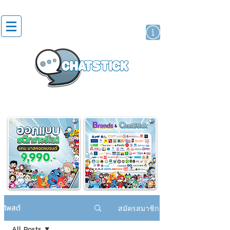
สติกเกอร์ไลน์
นักแสดงศิลปิน
แบรนด์
โพสต์
สมัครสมาชิก
All Posts