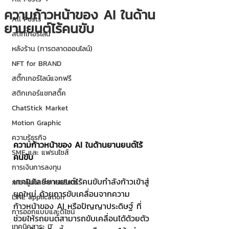
ความก้าวหน้าของ AI ในด้าน
All Posts
ยานยนต์ไร้คนขับ
สติกเกอร์ไลน์
หลังร้าน (การตลาดออนไลน์)
NFT for BRAND
สติ๊กเกอร์ไลน์แจกฟรี
สติกเกอร์แชทสติ๊ค
ChatStick Market
Motion Graphic
ความรู้ธุรกิจ
ความก้าวหน้าของ AI ในด้านยานยนต์ไร้
SME และ แฟรนไชส์
คนขับ
การเงินการลงทุน
เทคโนโลยียานยนต์ไร้คนขับกำลังก้าวเข้าสู่
ภาวะผู้นำและการบริหาร
ยุคใหม่ ด้วยการขับเคลื่อนจากความ
LINE application
ก้าวหน้าของ AI หรือปัญญาประดิษฐ์ ที่
การออกแบบและดีไซน์
ช่วยให้รถยนต์สามารถขับเคลื่อนได้ด้วยตัว
เทคนิคสาระ IT