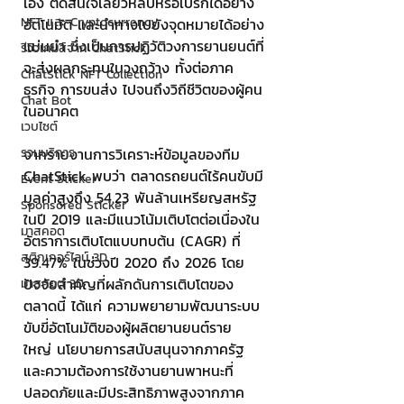
เอง ตัดสินใจเลี้ยวหลบหรือเบรกได้อย่าง
NFT และ Cryptocurrency
อัตโนมัติ และนำทางไปยังจุดหมายได้อย่าง
แม่นยำ ซึ่งเป็นการปฏิวัติวงการยานยนต์ที่
รีวิวเกมส์จาก ChatStick
จะส่งผลกระทบในวงกว้าง ทั้งต่อภาค
ChatStick NFT Collection
ธุรกิจ การขนส่ง ไปจนถึงวิถีชีวิตของผู้คน
Chat Bot
ในอนาคต
เวบไซต์
รวมบริการ
จากรายงานการวิเคราะห์ข้อมูลของทีม 
ChatStick พบว่า ตลาดรถยนต์ไร้คนขับมี
Event Sticker
มูลค่าสูงถึง 54.23 พันล้านเหรียญสหรัฐ
Sponsored Sticker
ในปี 2019 และมีแนวโน้มเติบโตต่อเนื่องใน
มาสคอต
อัตราการเติบโตแบบทบต้น (CAGR) ที่ 
สติกเกอร์ไลน์ 3D
39.47% ในช่วงปี 2020 ถึง 2026 โดย
ปัจจัยสำคัญที่ผลักดันการเติบโตของ
มาสคอต 3D
ตลาดนี้ ได้แก่ ความพยายามพัฒนาระบบ
ขับขี่อัตโนมัติของผู้ผลิตยานยนต์ราย
ใหญ่ นโยบายการสนับสนุนจากภาครัฐ 
และความต้องการใช้งานยานพาหนะที่
ปลอดภัยและมีประสิทธิภาพสูงจากภาค