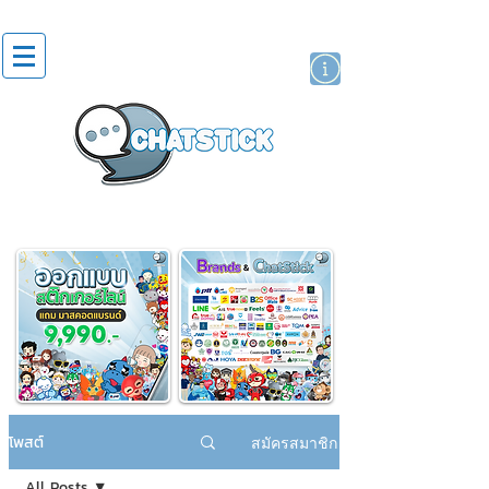
สติกเกอร์ไลน์
นักแสดงศิลปิน
แบรนด์
โพสต์
สมัครสมาชิก
All Posts