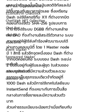
เคลมว่าตัวเองนั้นเป็นเงินสดดิจิทัลและไม่
NFT และ Cryptocurrency
ได้ขึ้นตรงกับธนาคารใดเลย ซึ่งเหรียญ 
รีวิวเกมส์จาก ChatStick
Dash จะใช้อัลกอริทึม X11 ที่ต่างจากบิต
ChatStick NFT Collection
คอยน์ที่จะใช้ตัว SHA-256 รูปแบบการ
Chat Bot
ทำงานจะใช้ระบบ DGBB ที่ทำงานคล้าย
กับ DAO ที่จะทำงานอิสระไร้ตัวกลาง ระบบ
เวบไซต์
สามารถให้ผู้ใช้ส่งคำร้องพัฒนาระบบได้
รวมบริการ
ผ่านทางคอมมูนิตี้ โดย 1 Master node 
Event Sticker
มี 1 สิทธิ์ แล้วอีกจุดหนึ่งของ Dash ที่ต่าง
Sponsored Sticker
จากบิตคอยน์คือ ระบบของ Dash จะแบ่ง 
มาสคอต
2 ขั้นขึ้นอยู่กับผู้รันและผู้ขุด ในส่วนของ
ระบบธุรกรรมที่มีความส่วนตัวและรวม
สติกเกอร์ไลน์ 3D
ธุรกรรมเป็นธุรกรรมเดียวจำกัดอยู่ที่ 
มาสคอต 3D
1000 Dash แล้วมีการใช้เทคโนโลยีแบบ 
InstantSend ที่จะเหมาะกับการเป็นสื่อ
กลางในการซื้อขายและมีความส่วนตัว
มาก 
ส่วนค่าธรรมเนียมจะน้อยกว่าเมื่อเทียบกับ