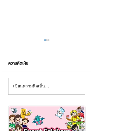
ความคิดเห็น
ไขข้อสงสัยเกี่ยวกับ
เว็บเทรดบิตคอยน์กั
เขียนความคิดเห็น…
OmiseGo
บาทที่น่าสนใจ เมื่อเ
ปิดตัวลง