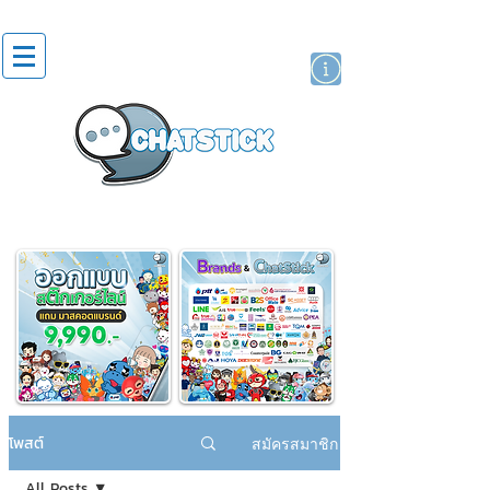
สติกเกอร์ไลน์
นักแสดงศิลปิน
แบรนด์
โพสต์
สมัครสมาชิก
All Posts