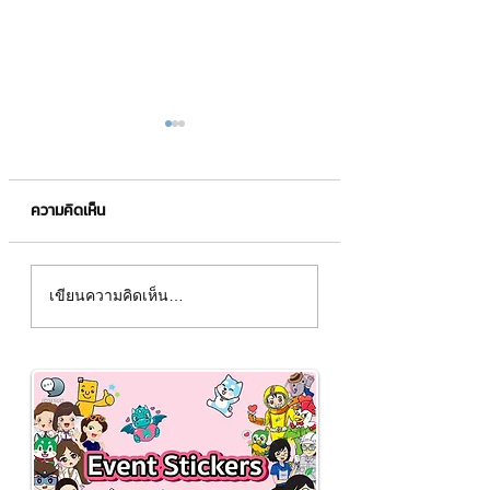
ความคิดเห็น
ภาษีสำคัญอย่างไร?
ไขข้อสงสัยเอกสารทาง
เขียนความคิดเห็น…
บัญชีและภาษีควรเก็บไว้
นานเท่าไหร่