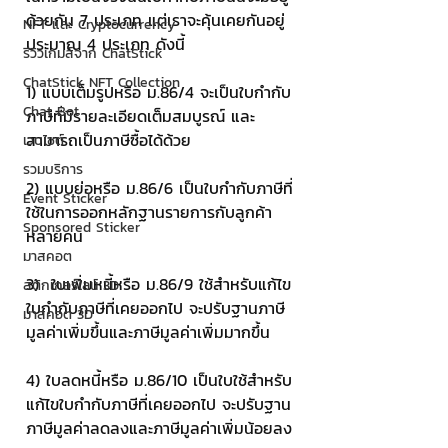
ด้วยกัน 7 ประเภท แต่เราจะคุ้นเคยกันอยู่
NFT และ Cryptocurrency
ประมาณ 4 ประเภท ดังนี้
รีวิวเกมส์จาก ChatStick
ChatStick NFT Collection
1) แบบเต็มรูปหรือ ม.86/4 จะเป็นใบกำกับ
Chat Bot
ภาษีที่มีรายละเอียดเต็มสมบูรณ์ และ
สามารถเป็นภาษีซื้อได้ด้วย
เวบไซต์
รวมบริการ
2) แบบย่อหรือ ม.86/6 เป็นใบกำกับภาษีที่
Event Sticker
ใช้ในการออกหลักฐานรายการกับลูกค้า
Sponsored Sticker
หลายคน
มาสคอต
3)  ใบเพิ่มหนี้หรือ ม.86/9 ใช้สำหรับแก้ไข
สติกเกอร์ไลน์ 3D
ใบกำกับภาษีที่เคยออกไป จะปรับฐานภาษี
มาสคอต 3D
มูลค่าเพิ่มขึ้นและภาษีมูลค่าเพิ่มมากขึ้น
4) ใบลดหนี้หรือ ม.86/10 เป็นใบใช้สำหรับ
แก้ไขใบกำกับภาษีที่เคยออกไป จะปรับฐาน
ภาษีมูลค่าลดลงและภาษีมูลค่าเพิ่มน้อยลง