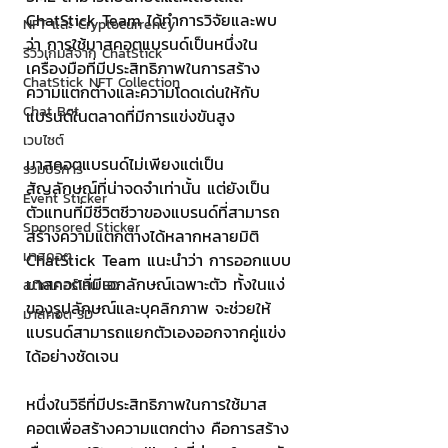
ChatStick Team ได้ทำการวิจัยและพบ
NFT และ Cryptocurrency
ว่า การใช้มาสคอตแบรนด์เป็นหนึ่งใน
รีวิวเกมส์จาก ChatStick
เครื่องมือที่มีประสิทธิภาพในการสร้าง
ChatStick NFT Collection
ความแตกต่างและความโดดเด่นให้กับ
Chat Bot
แบรนด์ในตลาดที่มีการแข่งขันสูง
เวบไซต์
มาสคอตแบรนด์ไม่เพียงแต่เป็น
รวมบริการ
สัญลักษณ์ที่น่าจดจำเท่านั้น แต่ยังเป็น
Event Sticker
ตัวแทนที่มีชีวิตชีวาของแบรนด์ที่สามารถ
Sponsored Sticker
สร้างความแตกต่างได้หลากหลายมิติ 
มาสคอต
ChatStick Team แนะนำว่า การออกแบบ
มาสคอตที่มีเอกลักษณ์เฉพาะตัว ทั้งในแง่
สติกเกอร์ไลน์ 3D
ของรูปลักษณ์และบุคลิกภาพ จะช่วยให้
มาสคอต 3D
แบรนด์สามารถแยกตัวเองออกจากคู่แข่ง
ได้อย่างชัดเจน
หนึ่งในวิธีที่มีประสิทธิภาพในการใช้มาส
คอตเพื่อสร้างความแตกต่าง คือการสร้าง