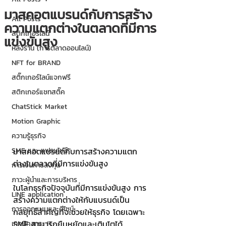
มาสคอตแบรนด์กับการสร้าง
All Posts
ความแตกต่างในตลาดที่มีการ
สติกเกอร์ไลน์
แข่งขันสูง
หลังร้าน (การตลาดออนไลน์)
NFT for BRAND
สติ๊กเกอร์ไลน์แจกฟรี
สติกเกอร์แชทสติ๊ค
ChatStick Market
Motion Graphic
ความรู้ธุรกิจ
SME และ แฟรนไชส์
มาสคอตแบรนด์กับการสร้างความแตก
ต่างในตลาดที่มีการแข่งขันสูง
การเงินการลงทุน
ภาวะผู้นำและการบริหาร
ในโลกธุรกิจปัจจุบันที่มีการแข่งขันสูง การ
LINE application
สร้างความแตกต่างให้กับแบรนด์เป็น
การออกแบบและดีไซน์
กลยุทธ์สำคัญที่จะช่วยให้ธุรกิจ โดยเฉพาะ 
SME สามารถยืนหยัดและเติบโตได้ 
เทคนิคสาระ IT