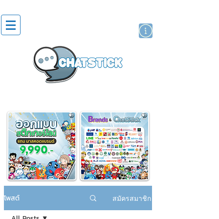
สติกเกอร์ไลน์
นักแสดงศิลปิน
แบรนด์
โพสต์
สมัครสมาชิก
All Posts